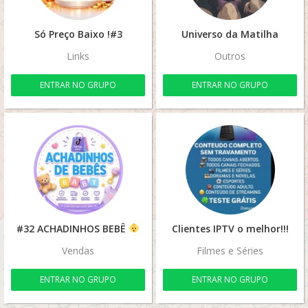
Só Preço Baixo !#3
​Universo da Matilha
Links
Outros
ENTRAR NO GRUPO
ENTRAR NO GRUPO
#32 ACHADINHOS BEBÊ
Clientes IPTV o melhor!!!
Vendas
Filmes e Séries
ENTRAR NO GRUPO
ENTRAR NO GRUPO