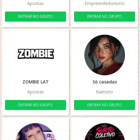
Apostas
Empreendedorismo
ENTRAR NO GRUPO
ENTRAR NO GRUPO
ZOMBIE LAT
Só casadas
Apostas
Namoro
ENTRAR NO GRUPO
ENTRAR NO GRUPO