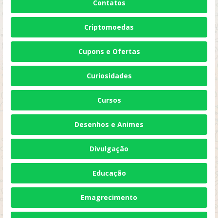
Contatos
Criptomoedas
Cupons e Ofertas
Curiosidades
Cursos
Desenhos e Animes
Divulgação
Educação
Emagrecimento