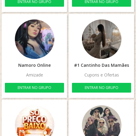
ENTRAR NO GRUPO
ENTRAR NO GRUPO
Namoro Online
#1 Cantinho Das Mamães
Amizade
Cupons e Ofertas
ENTRAR NO GRUPO
ENTRAR NO GRUPO