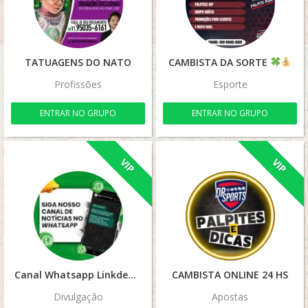
TATUAGENS DO NATO
CAMBISTA DA SORTE
Profissões
Esporte
ENTRAR NO GRUPO
ENTRAR NO GRUPO
VIP
VIP
Canal Whatsapp Linkdegrupos.net
CAMBISTA ONLINE 24 HS
Divulgação
Apostas