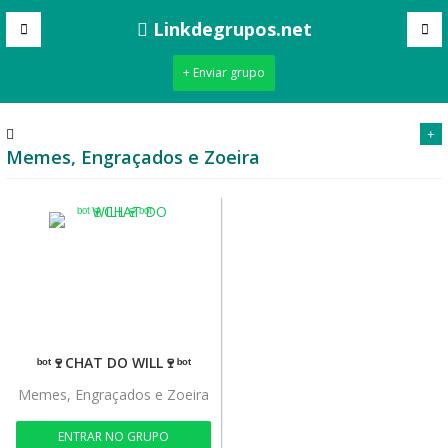
Linkdegrupos.net
+ Enviar grupo
+
Memes, Engraçados e Zoeira
ᵇᵒᵗ🍷CHAT DO WILL🍷ᵇᵒᵗ
Memes, Engraçados e Zoeira
ENTRAR NO GRUPO