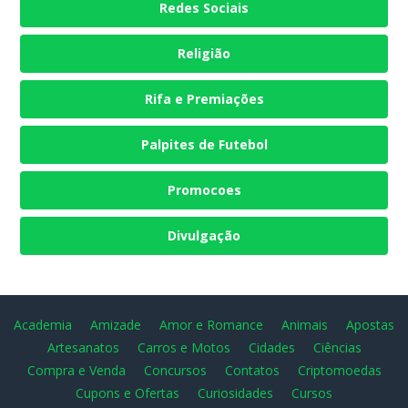
Redes Sociais
Religião
Rifa e Premiações
Palpites de Futebol
Promocoes
Divulgação
Academia
Amizade
Amor e Romance
Animais
Apostas
Artesanatos
Carros e Motos
Cidades
Ciências
Compra e Venda
Concursos
Contatos
Criptomoedas
Cupons e Ofertas
Curiosidades
Cursos