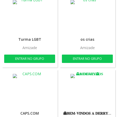
Turma LGBT
os crias
Amizade
Amizade
ENTRAR NO GRUPO
ENTRAR NO GRUPO
CAPS.COM
👻𝐁𝐄𝐌-𝐕𝐈𝐍𝐃𝐎𝐒 𝐀 𝐃𝐄𝐑𝐑𝐘👻