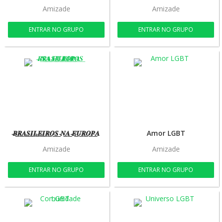
Amizade
Amizade
ENTRAR NO GRUPO
ENTRAR NO GRUPO
̵𝑩̵͟𝑹̵͟𝑨̵͟𝑺̵͟𝑰̵͟𝑳̵͟𝑬̵͟𝑰̵͟𝑹̵͟𝑶̵͟𝑺̵͟ ̵𝑵̵͟𝑨̵͟ ̵𝑬̵͟𝑼̵͟𝑹̵͟𝑶̵͟𝑷̵͟𝑨̵
Amor LGBT
Amizade
Amizade
ENTRAR NO GRUPO
ENTRAR NO GRUPO