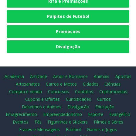
Rifa e Premiações
Palpites de Futebol
Promocoes
Divulgação
Academia
Amizade
Amor e Romance
Animais
Apostas
Artesanatos
Carros e Motos
Cidades
Ciências
Compra e Venda
Concursos
Contatos
Criptomoedas
Cupons e Ofertas
Curiosidades
Cursos
Desenhos e Animes
Divulgação
Educação
Emagrecimento
Empreendedorismo
Esporte
Evangélico
Eventos
Fãs
Figurinhas e Stickers
Filmes e Séries
Frases e Mensagens
Futebol
Games e Jogos