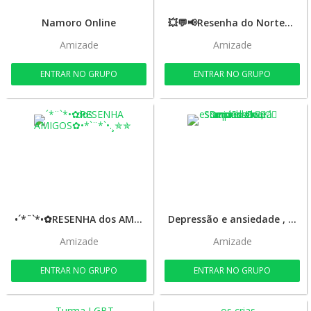
Namoro Online
💥💬📢Resenha do Norte&Regiões
Amizade
Amizade
ENTRAR NO GRUPO
ENTRAR NO GRUPO
•´*¨`*•✿RESENHA dos AMIGOS✿•*`¨*`•.¸✯✯
Depressão e ansiedade , Sempre haverá uma luz na escuridão !!! ✌🏼🙏🏽
Amizade
Amizade
ENTRAR NO GRUPO
ENTRAR NO GRUPO