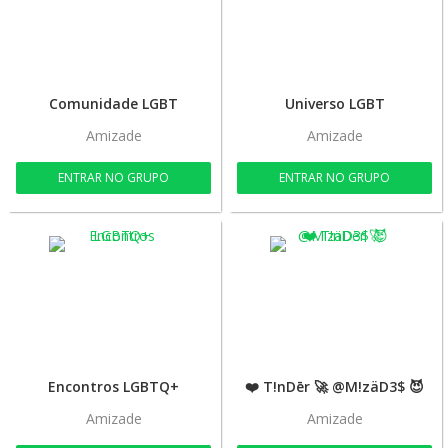
Comunidade LGBT
Universo LGBT
Amizade
Amizade
ENTRAR NO GRUPO
ENTRAR NO GRUPO
Encontros LGBTQ+
❤️ T!nDēr 🚀 @M!zäD3$ 😈
Amizade
Amizade