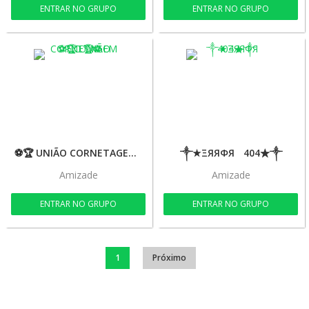
ENTRAR NO GRUPO
ENTRAR NO GRUPO
⚽🏆 UNIÃO CORNETAGEM F.C 🏆⚽
༒★ΞЯЯФЯﾠ404★༒
Amizade
Amizade
ENTRAR NO GRUPO
ENTRAR NO GRUPO
1
Próximo