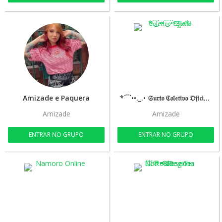
Amizade e Paquera
*´¯`••._.• 𝔖𝔲𝔯𝔱𝔬 ℭ𝔬𝔩𝔢𝔱𝔦𝔳𝔬 𝔒𝔣𝔦𝔠𝔦𝔞𝔩 •._.••`¯´´•.¸¸.•*
Amizade
Amizade
ENTRAR NO GRUPO
ENTRAR NO GRUPO