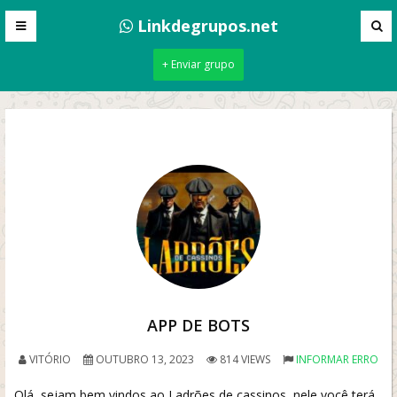
Linkdegrupos.net
+ Enviar grupo
APP DE BOTS
VITÓRIO
OUTUBRO 13, 2023
814 VIEWS
INFORMAR ERRO
Olá, sejam bem vindos ao Ladrões de cassinos, nele você terá