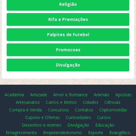
Religião
Rifa e Premiações
Palpites de Futebol
Promocoes
Divulgação
Academia
Amizade
Amor e Romance
Animais
Apostas
Artesanatos
Carros e Motos
Cidades
Ciências
Compra e Venda
Concursos
Contatos
Criptomoedas
Cupons e Ofertas
Curiosidades
Cursos
Desenhos e Animes
Divulgação
Educação
Emagrecimento
Empreendedorismo
Esporte
Evangélico