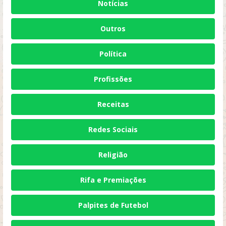
Notícias
Outros
Política
Profissões
Receitas
Redes Sociais
Religião
Rifa e Premiações
Palpites de Futebol