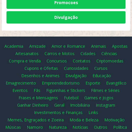
Promocoes
Divulgação
Academia
Amizade
Amor e Romance
Animais
Apostas
Artesanatos
Carros e Motos
Cidades
Ciências
Compra e Venda
Concursos
Contatos
Criptomoedas
Cupons e Ofertas
Curiosidades
Cursos
Desenhos e Animes
Divulgação
Educação
Emagrecimento
Empreendedorismo
Esporte
Evangélico
Eventos
Fãs
Figurinhas e Stickers
Filmes e Séries
Frases e Mensagens
Futebol
Games e Jogos
Ganhar Dinheiro
Geral
Imobiliária
Instagram
Investimentos e Finanças
Links
Memes, Engraçados e Zoeira
Moda e Beleza
Motivação
Músicas
Namoro
Natureza
Notícias
Outros
Política