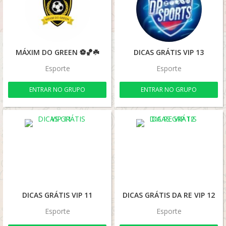
MÁXIM DO GREEN ⚽🏀☘️
DICAS GRÁTIS VIP 13
Esporte
Esporte
ENTRAR NO GRUPO
ENTRAR NO GRUPO
DICAS GRÁTIS VIP 11
DICAS GRÁTIS DA RE VIP 12
Esporte
Esporte