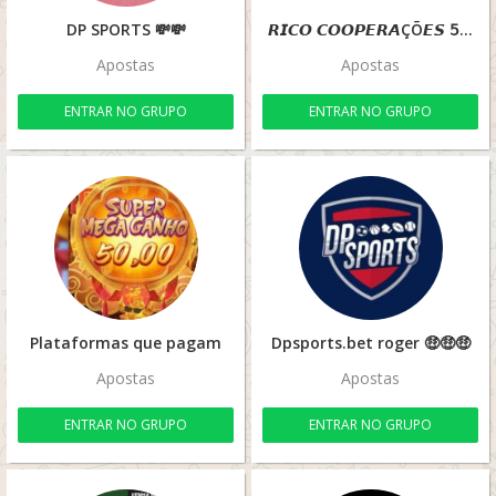
DP SPORTS 💸💸
𝙍𝙄𝘾𝙊 𝘾𝙊𝙊𝙋𝙀𝙍𝘼ÇÕ𝙀𝙎 𝟧𝟢% – 𝘉𝘓𝘖𝘎𝘜𝘌𝘐𝘙𝘖𝘚
Apostas
Apostas
ENTRAR NO GRUPO
ENTRAR NO GRUPO
Plataformas que pagam
Dpsports.bet roger 🤑🤑🤑
Apostas
Apostas
ENTRAR NO GRUPO
ENTRAR NO GRUPO