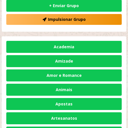
+ Enviar Grupo
Impulsionar Grupo
Academia
Amizade
Amor e Romance
Animais
Apostas
Artesanatos