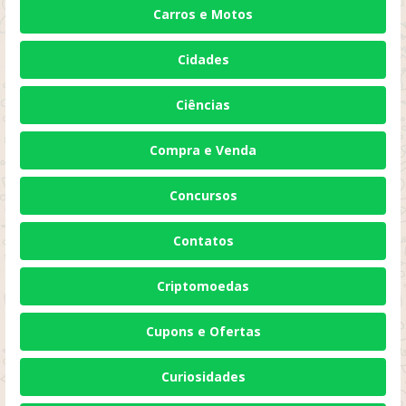
Carros e Motos
Cidades
Ciências
Compra e Venda
Concursos
Contatos
Criptomoedas
Cupons e Ofertas
Curiosidades