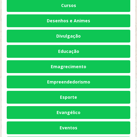
Cursos
Desenhos e Animes
Divulgação
Educação
Emagrecimento
Empreendedorismo
Esporte
Evangélico
Eventos