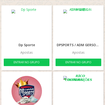
Dp Sporte
DPSPORTS / ADM GERSON 👨‍💻🤑
Apostas
Apostas
ENTRAR NO GRUPO
ENTRAR NO GRUPO