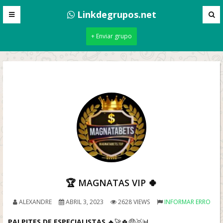
Linkdegrupos.net
+ Enviar grupo
🏆 MAGNATAS VIP 🍀
ALEXANDRE
ABRIL 3, 2023
2628 VIEWS
INFORMAR ERRO
PALPITES DE ESPECIALISTAS
🔥🚀🍀🤑🥇📊