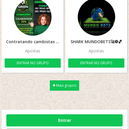
Contratando cambistas e gerentes💸
SHARK MUNDOBETS🚀⚽🏀
Apostas
Apostas
ENTRAR NO GRUPO
ENTRAR NO GRUPO
Mais grupos
Entrar