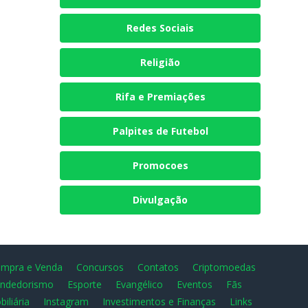
Redes Sociais
Religião
Rifa e Premiações
Palpites de Futebol
Promocoes
Divulgação
mpra e Venda
Concursos
Contatos
Criptomoedas
ndedorismo
Esporte
Evangélico
Eventos
Fãs
biliária
Instagram
Investimentos e Finanças
Links