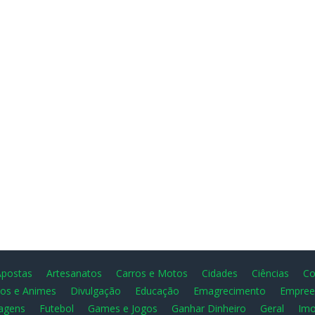
Apostas
Artesanatos
Carros e Motos
Cidades
Ciências
Co
os e Animes
Divulgação
Educação
Emagrecimento
Empree
agens
Futebol
Games e Jogos
Ganhar Dinheiro
Geral
Imo