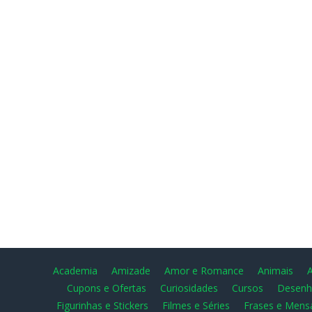
Academia
Amizade
Amor e Romance
Animais
Cupons e Ofertas
Curiosidades
Cursos
Desenh
Figurinhas e Stickers
Filmes e Séries
Frases e Mens