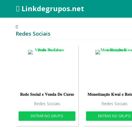
Linkdegrupos.net
Redes Sociais
𝐑𝐞𝐝𝐞 𝐒𝐨𝐜𝐢𝐚𝐥 𝐞 𝐕𝐞𝐧𝐝𝐚 𝐃𝐞 𝐂𝐮𝐫𝐬𝐨
𝐌𝐨𝐧𝐞𝐭𝐢𝐳𝐚𝐜̧𝐚̃𝐨 𝐊𝐰𝐚𝐢 𝐞 𝐑𝐞𝐭𝐫
Redes Sociais
Redes Sociais
ENTRAR NO GRUPO
ENTRAR NO GRUPO