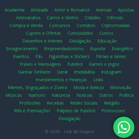
Academia
Amizade
Amor e Romance
Animais
Apostas
Artesanatos
Carros e Motos
Cidades
Ciências
Compra e Venda
Concursos
Contatos
Criptomoedas
Cupons e Ofertas
Curiosidades
Cursos
Desenhos e Animes
Divulgação
Educação
Emagrecimento
Empreendedorismo
Esporte
Evangélico
Eventos
Fãs
Figurinhas e Stickers
Filmes e Séries
Frases e Mensagens
Futebol
Games e Jogos
Ganhar Dinheiro
Geral
Imobiliária
Instagram
Investimentos e Finanças
Links
Memes, Engraçados e Zoeira
Moda e Beleza
Motivação
Músicas
Namoro
Natureza
Notícias
Outros
Política
Profissões
Receitas
Redes Sociais
Religião
Rifa e Premiações
Palpites de Futebol
Promocoes
Divulgação
© 2026 -
Link de Grupos