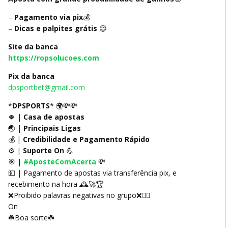
–
Pagamento via pix
💰
–
Dicas e palpites grátis
😉
Site da banca
https://ropsolucoes.com
Pix da banca
dpsportbet@gmail.com
*
DPSPORTS
* 🌍💸💸
🍀 |
Casa de apostas
🌏 |
Principais Ligas
💰 |
Credibilidade e Pagamento Rápido
⚙️ |
Suporte On
💪
🎯 |
#AposteComAcerta
💸
💵 | Pagamento de apostas via transferência pix, e
recebimento na hora 🕰️🚀🏆
❌Proibido palavras negativas no grupo❌👍🏻
On
☘️Boa sorte☘️