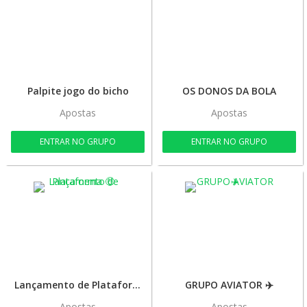
Palpite jogo do bicho
OS DONOS DA BOLA
Apostas
Apostas
ENTRAR NO GRUPO
ENTRAR NO GRUPO
Lançamento de Plataforma 🤑
GRUPO AVIATOR ✈️
Apostas
Apostas