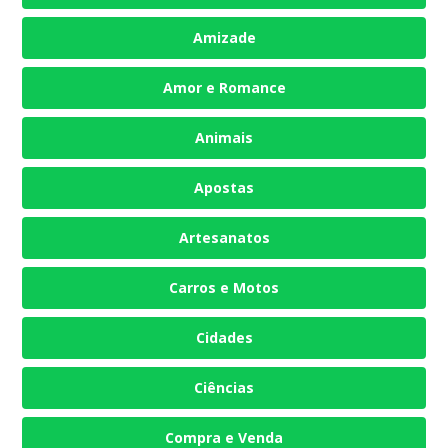
Amizade
Amor e Romance
Animais
Apostas
Artesanatos
Carros e Motos
Cidades
Ciências
Compra e Venda