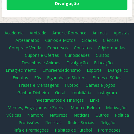
Divulgação
Academia
Amizade
Amor e Romance
Animais
Apostas
Artesanatos
Carros e Motos
Cidades
Ciências
Compra e Venda
Concursos
Contatos
Criptomoedas
Cupons e Ofertas
Curiosidades
Cursos
Desenhos e Animes
Divulgação
Educação
Emagrecimento
Empreendedorismo
Esporte
Evangélico
Eventos
Fãs
Figurinhas e Stickers
Filmes e Séries
Frases e Mensagens
Futebol
Games e Jogos
Ganhar Dinheiro
Geral
Imobiliária
Instagram
Investimentos e Finanças
Links
Memes, Engraçados e Zoeira
Moda e Beleza
Motivação
Músicas
Namoro
Natureza
Notícias
Outros
Política
Profissões
Receitas
Redes Sociais
Religião
Rifa e Premiações
Palpites de Futebol
Promocoes