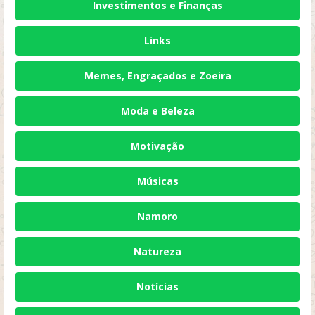
Investimentos e Finanças
Links
Memes, Engraçados e Zoeira
Moda e Beleza
Motivação
Músicas
Namoro
Natureza
Notícias