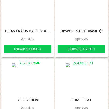
DICAS GRÁTIS DA KELY 🍀🚀💰
DPSPORTS.BET BRASIL 🤑
Apostas
Apostas
ENTRAR NO GRUPO
ENTRAR NO GRUPO
R.B.F.R.E⚽🎮
ZOMBIE LAT
Apostas
Apostas