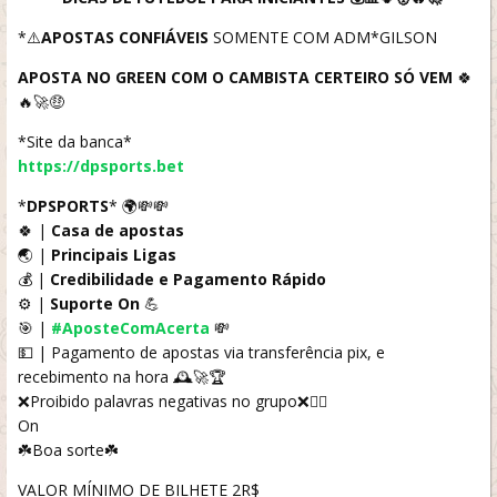
*⚠️
APOSTAS CONFIÁVEIS
SOMENTE COM ADM*GILSON
APOSTA NO GREEN COM O CAMBISTA CERTEIRO SÓ VEM
🍀
🔥🚀🤑
*Site da banca*
https://dpsports.bet
*
DPSPORTS
* 🌍💸💸
🍀 |
Casa de apostas
🌏 |
Principais Ligas
💰 |
Credibilidade e Pagamento Rápido
⚙️ |
Suporte On
💪
🎯 |
#AposteComAcerta
💸
💵 | Pagamento de apostas via transferência pix, e
recebimento na hora 🕰️🚀🏆
❌Proibido palavras negativas no grupo❌👍🏻
On
☘️Boa sorte☘️
VALOR MÍNIMO DE BILHETE 2R$