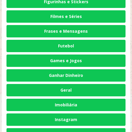
Figurinhas e Stickers
Filmes e Séries
Frases e Mensagens
Futebol
Games e Jogos
Ganhar Dinheiro
Geral
Imobiliária
Instagram