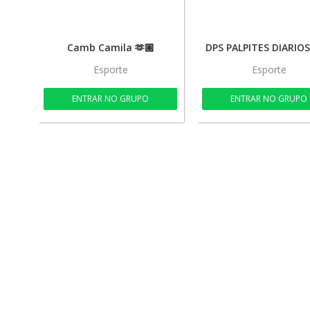
Camb Camila 🫶🏽
Esporte
Esporte
ENTRAR NO GRUPO
ENTRAR NO GRUPO