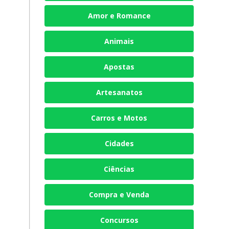
Amor e Romance
Animais
Apostas
Artesanatos
Carros e Motos
Cidades
Ciências
Compra e Venda
Concursos