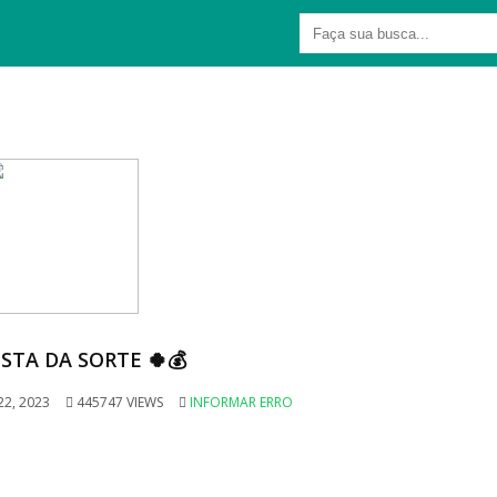
STA DA SORTE 🍀💰
2, 2023
445747 VIEWS
INFORMAR ERRO