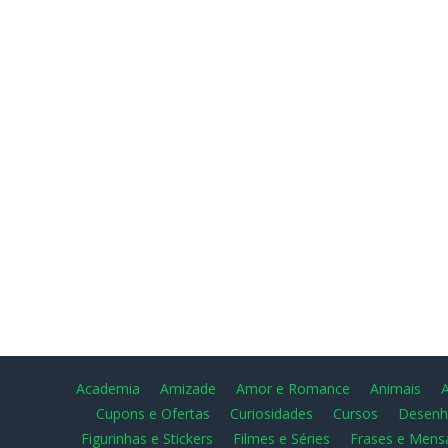
Academia
Amizade
Amor e Romance
Animais
Cupons e Ofertas
Curiosidades
Cursos
Desenh
Figurinhas e Stickers
Filmes e Séries
Frases e Mens