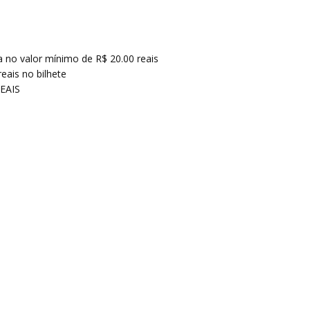
a no valor mínimo de R$ 20.00 reais
eais no bilhete
EAIS