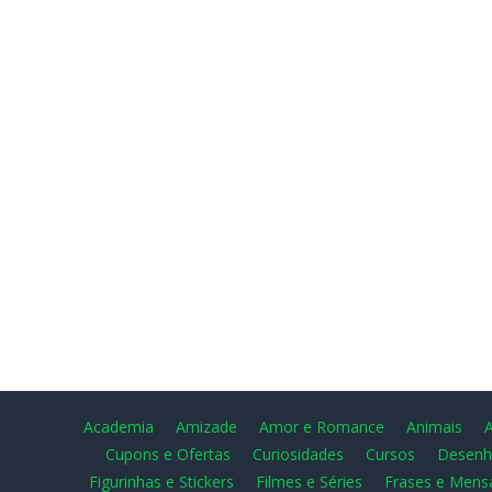
Academia
Amizade
Amor e Romance
Animais
Cupons e Ofertas
Curiosidades
Cursos
Desenh
Figurinhas e Stickers
Filmes e Séries
Frases e Mens