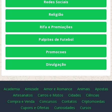
Redes Sociais
Religião
Rifa e Premiações
Palpites de Futebol
Promocoes
Divulgação
Academia
Amizade
Amor e Romance
Animais
Apostas
Artesanatos
Carros e Motos
Cidades
Ciências
Compra e Venda
Concursos
Contatos
Criptomoedas
Cupons e Ofertas
Curiosidades
Cursos