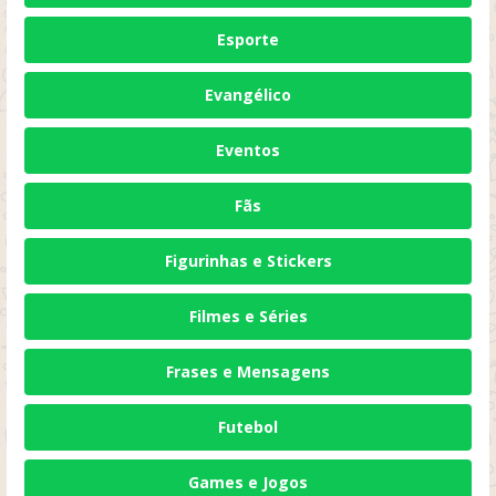
Esporte
Evangélico
Eventos
Fãs
Figurinhas e Stickers
Filmes e Séries
Frases e Mensagens
Futebol
Games e Jogos