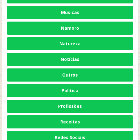
Músicas
Namoro
Natureza
Notícias
Outros
Política
Profissões
Receitas
Redes Sociais