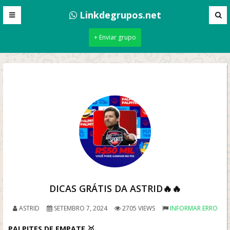
Linkdegrupos.net
+ Enviar grupo
DICAS GRÁTIS DA ASTRID🔥🔥
ASTRID
SETEMBRO 7, 2024
2705 VIEWS
INFORMAR ERRO
PALPITES DE EMPATE 🥇