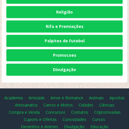
Religião
Rifa e Premiações
Palpites de Futebol
Promocoes
Divulgação
Academia
Amizade
Amor e Romance
Animais
Apostas
Artesanatos
Carros e Motos
Cidades
Ciências
Compra e Venda
Concursos
Contatos
Criptomoedas
Cupons e Ofertas
Curiosidades
Cursos
Desenhos e Animes
Divulgação
Educação