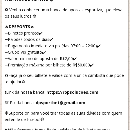
⚽️ Venha conhecer uma banca de apostas esportiva, que eleva
os seus lucros ⚽️
🔥
DPSPORTS
🔥
➖Bilhetes prontos✔️
➖Palpites todos os dias✔️
➖Pagamento imediato via pix (das 07:00 – 22:00)✔️
➖Grupo Vip gratuito✔️
➖Valor minimo de aposta de R$2,00✔️
➖Premiação máxima por bilhete de R$50.000✔️
♻️Faça já o seu bilhete e valide com a única cambista que pode
te ajudar♻️
❗️Link da nossa banca:
https://ropsolucoes.com
💯 Pix da banca:
dpsportbet@gmail.com
🛑Suporte on para você tirar todas as suas dúvidas com quem
entende de futebol🛑
❌Não fazemos jogos fiado, validação de bilhete apenas