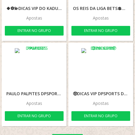
🍀⚽️💫DICAS VIP DO KADU//DPSPORTS.BET 💫🍀🏀
OS REIS DA LIGA BETS💲🤑☘️
Apostas
Apostas
ENTRAR NO GRUPO
ENTRAR NO GRUPO
PAULO PALPITES DPSPORTS
🤑DICAS VIP DPSPORTS DENILSON🤑
Apostas
Apostas
ENTRAR NO GRUPO
ENTRAR NO GRUPO