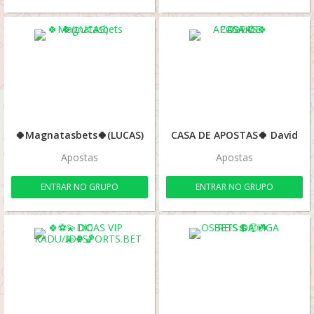
🍀Magnatasbets🍀(LUCAS)
CASA DE APOSTAS🍀 David
Apostas
Apostas
ENTRAR NO GRUPO
ENTRAR NO GRUPO