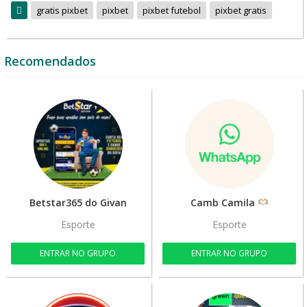
gratis pixbet
pixbet
pixbet futebol
pixbet gratis
Recomendados
Betstar365 do Givan
Camb Camila
Esporte
Esporte
ENTRAR NO GRUPO
ENTRAR NO GRUPO