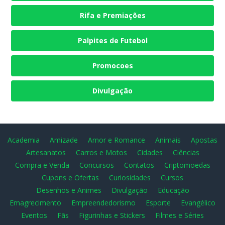
Rifa e Premiações
Palpites de Futebol
Promocoes
Divulgação
Academia
Amizade
Amor e Romance
Animais
Apostas
Artesanatos
Carros e Motos
Cidades
Ciências
Compra e Venda
Concursos
Contatos
Criptomoedas
Cupons e Ofertas
Curiosidades
Cursos
Desenhos e Animes
Divulgação
Educação
Emagrecimento
Empreendedorismo
Esporte
Evangélico
Eventos
Fãs
Figurinhas e Stickers
Filmes e Séries