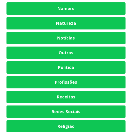
Namoro
Natureza
Notícias
Outros
Política
Profissões
Receitas
Redes Sociais
Religião