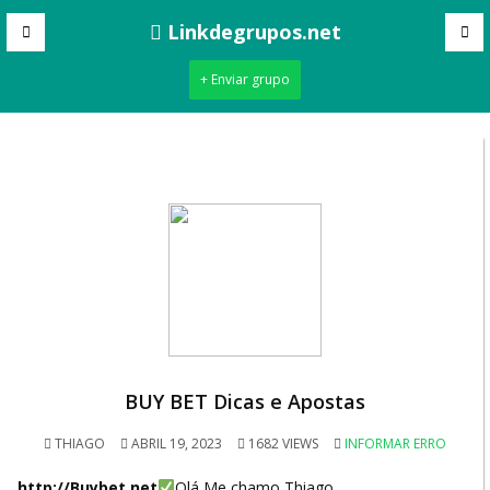
Linkdegrupos.net
+ Enviar grupo
BUY BET Dicas e Apostas
THIAGO
ABRIL 19, 2023
1682 VIEWS
INFORMAR ERRO
http://Buybet.net
Olá Me chamo Thiago