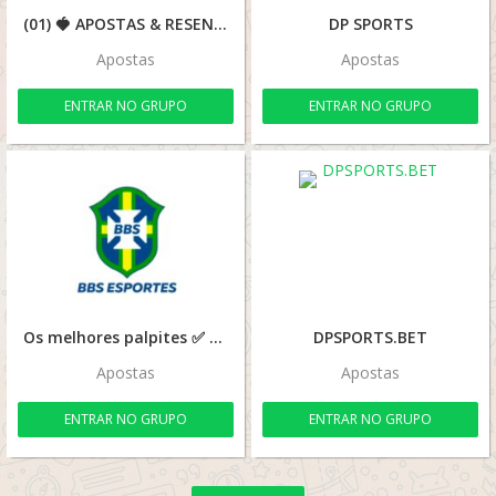
(01) 🍓 APOSTAS & RESENHA
DP SPORTS
Apostas
Apostas
ENTRAR NO GRUPO
ENTRAR NO GRUPO
Os melhores palpites ✅ clientes vip✅
DPSPORTS.BET
Apostas
Apostas
ENTRAR NO GRUPO
ENTRAR NO GRUPO