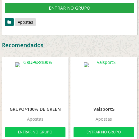
ENTRAR NO GRUPO
Apostas
Recomendados
GRUPO>100% DE GREEN
ValsportS
Apostas
Apostas
ENTRAR NO GRUPO
ENTRAR NO GRUPO