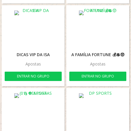
DICAS VIP DA ISA
A FAMÍLIA FORTUNE 💰💲🤑
Apostas
Apostas
ENTRAR NO GRUPO
ENTRAR NO GRUPO