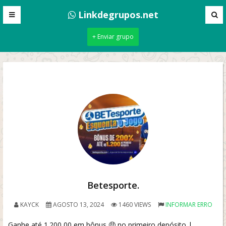
Linkdegrupos.net
+ Enviar grupo
Betesporte.
KAYCK
AGOSTO 13, 2024
1460 VIEWS
INFORMAR ERRO
Ganhe até 1.200,00 em bônus 🤑 no primeiro depósito |