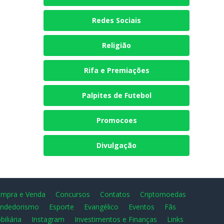
Redes Sociais
Religião
Rifa e Premiações
Palpites de Futebol
Promocoes
Divulgação
mpra e Venda
Concursos
Contatos
Criptomoedas
ndedorismo
Esporte
Evangélico
Eventos
Fãs
biliária
Instagram
Investimentos e Finanças
Links