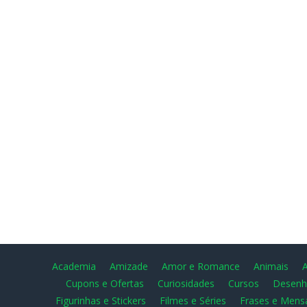
Academia
Amizade
Amor e Romance
Animais
Cupons e Ofertas
Curiosidades
Cursos
Desenh
Figurinhas e Stickers
Filmes e Séries
Frases e Mens