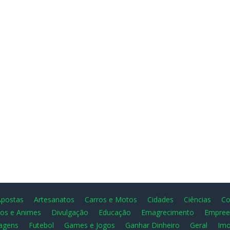
Apostas
Artesanatos
Carros e Motos
Cidades
Ciências
Co
os e Animes
Divulgação
Educação
Emagrecimento
Empree
agens
Futebol
Games e Jogos
Ganhar Dinheiro
Geral
Imo