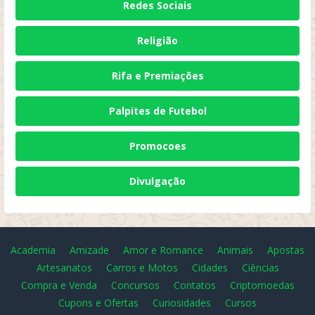
Redes Sociais
Religião
Rifa e Premiações
Palpites de Futebol
Promocoes
Divulgação
Academia
Amizade
Amor e Romance
Animais
Apostas
Artesanatos
Carros e Motos
Cidades
Ciências
Compra e Venda
Concursos
Contatos
Criptomoedas
Cupons e Ofertas
Curiosidades
Cursos