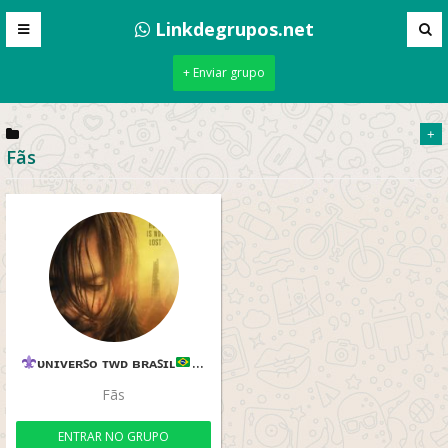
Linkdegrupos.net
+ Enviar grupo
+
Fãs
ᴜɴɪᴠᴇʀꜱᴏ ᴛᴡᴅ ʙʀᴀꜱɪʟ
Recepção
Fãs
ENTRAR NO GRUPO