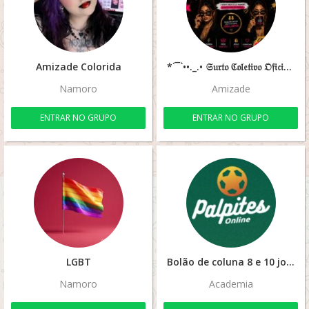
Amizade Colorida
*´¯`••._.• 𝔖𝔲𝔯𝔱𝔬 ℭ𝔬𝔩𝔢𝔱𝔦𝔳𝔬 𝔒𝔣𝔦𝔠𝔦𝔞𝔩 •._.••`¯´´•.¸¸.•*
Namoro
Amizade
ENTRAR NO GRUPO
ENTRAR NO GRUPO
LGBT
Bolão de coluna 8 e 10 jogos ⚽⚽
Namoro
Academia