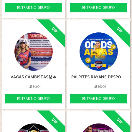
ENTRAR NO GRUPO
ENTRAR NO GRUPO
VIP
VIP
VAGAS CAMBISTAS🥇🔥
PALPITES RAYANE DPSPORTS🔥💰🍀🚀
Futebol
Futebol
ENTRAR NO GRUPO
ENTRAR NO GRUPO
VIP
VIP