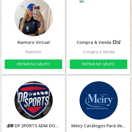
Namoro Virtual
Compra & Venda 💥🛒
Namoro
Compra e Venda
ENTRAR NO GRUPO
ENTRAR NO GRUPO
💰⚽️ DP SPORTS ADM DONIEL
Meiry Catálogos Pará de Minas,Mg