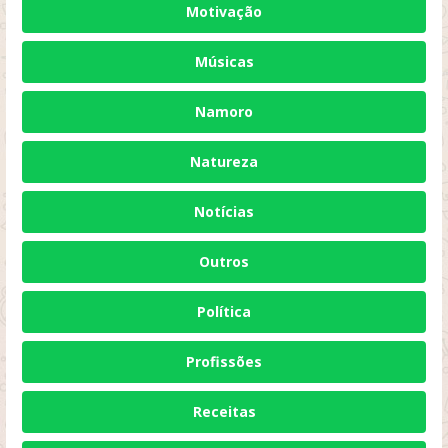
Motivação
Músicas
Namoro
Natureza
Notícias
Outros
Política
Profissões
Receitas