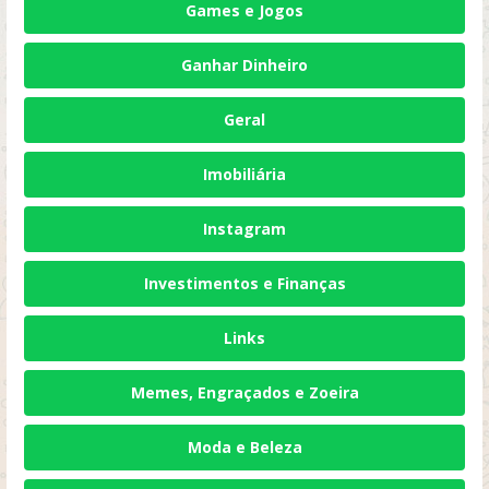
Games e Jogos
Ganhar Dinheiro
Geral
Imobiliária
Instagram
Investimentos e Finanças
Links
Memes, Engraçados e Zoeira
Moda e Beleza