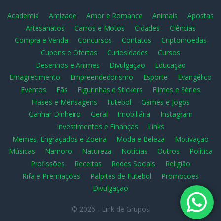
Academia
Amizade
Amor e Romance
Animais
Apostas
Artesanatos
Carros e Motos
Cidades
Ciências
Compra e Venda
Concursos
Contatos
Criptomoedas
Cupons e Ofertas
Curiosidades
Cursos
Desenhos e Animes
Divulgação
Educação
Emagrecimento
Empreendedorismo
Esporte
Evangélico
Eventos
Fãs
Figurinhas e Stickers
Filmes e Séries
Frases e Mensagens
Futebol
Games e Jogos
Ganhar Dinheiro
Geral
Imobiliária
Instagram
Investimentos e Finanças
Links
Memes, Engraçados e Zoeira
Moda e Beleza
Motivação
Músicas
Namoro
Natureza
Notícias
Outros
Política
Profissões
Receitas
Redes Sociais
Religião
Rifa e Premiações
Palpites de Futebol
Promocoes
Divulgação
© 2026 -
Link de Grupos