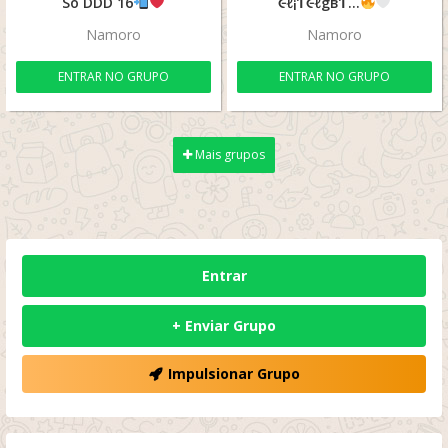
Só DDD 16
૯ℓ¡Ƭ૯ㅤℓgвƬ…
Namoro
Namoro
ENTRAR NO GRUPO
ENTRAR NO GRUPO
Mais grupos
Entrar
+ Enviar Grupo
Impulsionar Grupo