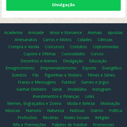
Divulgação
Academia
Amizade
Amor e Romance
Animais
Apostas
Artesanatos
Carros e Motos
Cidades
Ciências
Compra e Venda
Concursos
Contatos
Criptomoedas
Cupons e Ofertas
Curiosidades
Cursos
Desenhos e Animes
Divulgação
Educação
Emagrecimento
Empreendedorismo
Esporte
Evangélico
Eventos
Fãs
Figurinhas e Stickers
Filmes e Séries
Frases e Mensagens
Futebol
Games e Jogos
Ganhar Dinheiro
Geral
Imobiliária
Instagram
Investimentos e Finanças
Links
Memes, Engraçados e Zoeira
Moda e Beleza
Motivação
Músicas
Namoro
Natureza
Notícias
Outros
Política
Profissões
Receitas
Redes Sociais
Religião
Rifa e Premiações
Palpites de Futebol
Promocoes