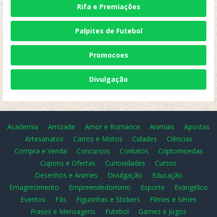
Rifa e Premiações
Palpites de Futebol
Promocoes
Divulgação
Academia
Amizade
Amor e Romance
Animais
Apostas
Artesanatos
Carros e Motos
Cidades
Ciências
Compra e Venda
Concursos
Contatos
Criptomoedas
Cupons e Ofertas
Curiosidades
Cursos
Desenhos e Animes
Divulgação
Educação
Emagrecimento
Empreendedorismo
Esporte
Evangélico
Eventos
Fãs
Figurinhas e Stickers
Filmes e Séries
Frases e Mensagens
Futebol
Games e Jogos