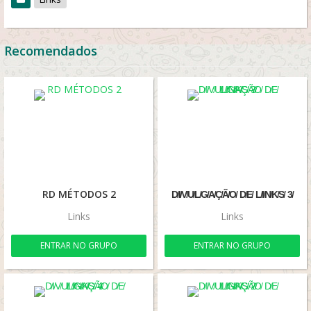
Recomendados
RD MÉTODOS 2
D̸I̸V̸U̸L̸G̸A̸Ç̸Ã̸O̸ D̸E̸ L̸I̸N̸K̸S̸ 3̸
Links
Links
ENTRAR NO GRUPO
ENTRAR NO GRUPO