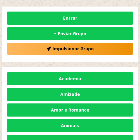
Entrar
+ Enviar Grupo
Impulsionar Grupo
Academia
Amizade
Amor e Romance
Animais