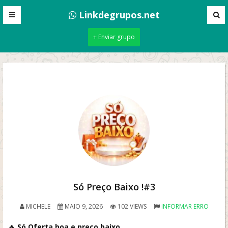
Linkdegrupos.net
+ Enviar grupo
Só Preço Baixo !#3
MICHELE
MAIO 9, 2026
102 VIEWS
INFORMAR ERRO
🔥
Só Oferta boa e preço baixo