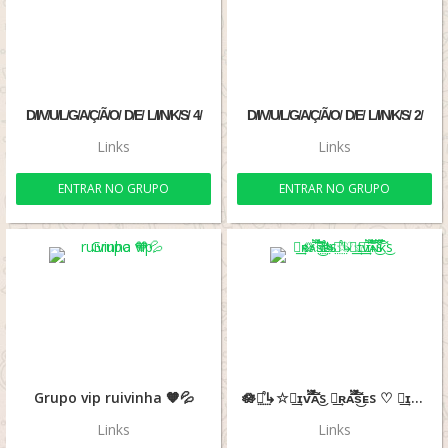
D̸I̸V̸U̸L̸G̸A̸Ç̸Ã̸O̸ D̸E̸ L̸I̸N̸K̸S̸ 4̸
D̸I̸V̸U̸L̸G̸A̸Ç̸Ã̸O̸ D̸E̸ L̸I̸N̸K̸S̸ 2̸
Links
Links
ENTRAR NO GRUPO
ENTRAR NO GRUPO
Grupo vip ruivinha 🧡💦
🪷ᰰ⵿᷒↳☆🅓︎͢ɪᴠ፝֟۬۬۫͞͡͝ᴀ͜s 🅕︎͢ʀᴀ፝֟۬۬۫͞͡͝s͜ᴇs ♡ 🅛︎͢ɪɴ፝֟۬۬۫͞͡͝ᴋ͜s🪷ᰰ⵿᷒↳☆
Links
Links