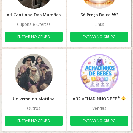
#1 Cantinho Das Mamães
Só Preço Baixo !#3
Cupons e Ofertas
Links
ENTRAR NO GRUPO
ENTRAR NO GRUPO
​Universo da Matilha
#32 ACHADINHOS BEBÊ
Outros
Vendas
ENTRAR NO GRUPO
ENTRAR NO GRUPO