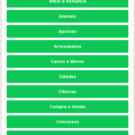
Amor e Romance
Animais
Apostas
Artesanatos
Carros e Motos
Cidades
Ciências
Compra e Venda
Concursos