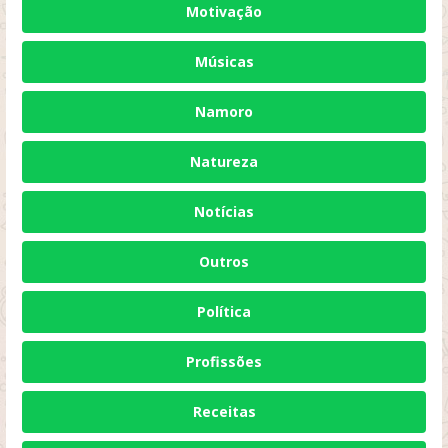
Motivação
Músicas
Namoro
Natureza
Notícias
Outros
Política
Profissões
Receitas