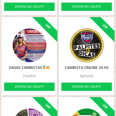
ENTRAR NO GRUPO
ENTRAR NO GRUPO
VIP
VIP
VAGAS CAMBISTAS
CAMBISTA ONLINE 24 HS
Futebol
Apostas
ENTRAR NO GRUPO
ENTRAR NO GRUPO
VIP
VIP