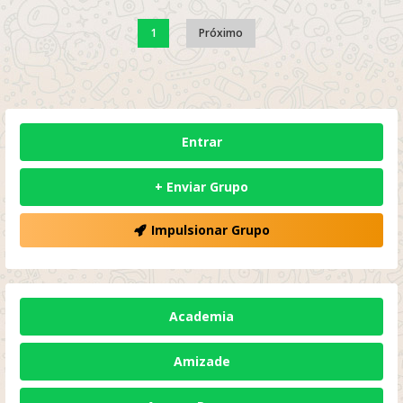
1
Próximo
Entrar
+ Enviar Grupo
Impulsionar Grupo
Academia
Amizade