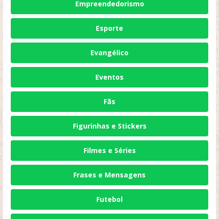
Empreendedorismo
Esporte
Evangélico
Eventos
Fãs
Figurinhas e Stickers
Filmes e Séries
Frases e Mensagens
Futebol