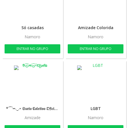
Só casadas
Amizade Colorida
Namoro
Namoro
ENTRAR NO GRUPO
ENTRAR NO GRUPO
*´¯`••._.• 𝔖𝔲𝔯𝔱𝔬 ℭ𝔬𝔩𝔢𝔱𝔦𝔳𝔬 𝔒𝔣𝔦𝔠𝔦𝔞𝔩 •._.••`¯´´•.¸¸.•*
LGBT
Amizade
Namoro