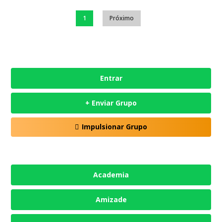
1
Próximo
Entrar
+ Enviar Grupo
Impulsionar Grupo
Academia
Amizade