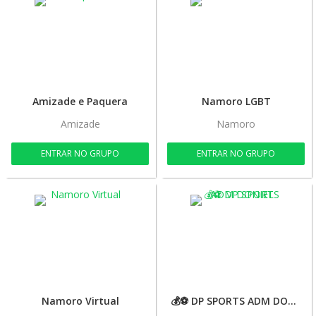
Amizade e Paquera
Namoro LGBT
Amizade
Namoro
ENTRAR NO GRUPO
ENTRAR NO GRUPO
Namoro Virtual
💰⚽️ DP SPORTS ADM DONIEL