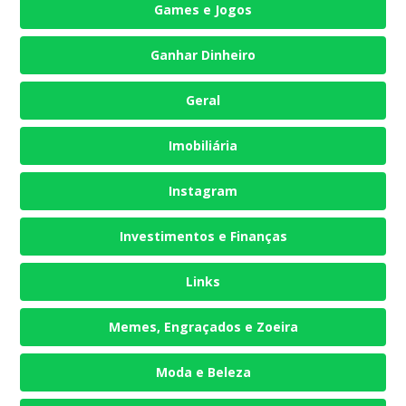
Games e Jogos
Ganhar Dinheiro
Geral
Imobiliária
Instagram
Investimentos e Finanças
Links
Memes, Engraçados e Zoeira
Moda e Beleza