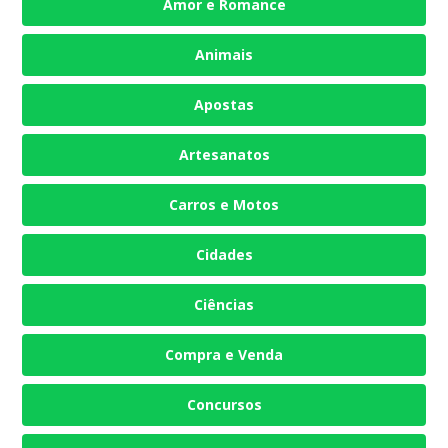
Amor e Romance
Animais
Apostas
Artesanatos
Carros e Motos
Cidades
Ciências
Compra e Venda
Concursos