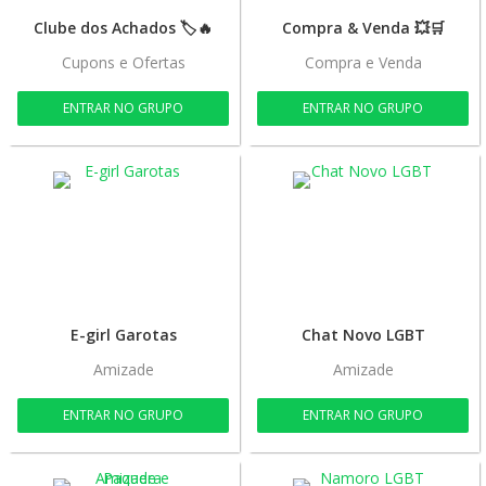
Clube dos Achados 🏷️🔥
Compra & Venda 💥🛒
Cupons e Ofertas
Compra e Venda
ENTRAR NO GRUPO
ENTRAR NO GRUPO
E-girl Garotas
Chat Novo LGBT
Amizade
Amizade
ENTRAR NO GRUPO
ENTRAR NO GRUPO