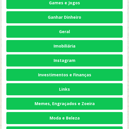
Games e Jogos
Ganhar Dinheiro
Geral
Imobiliária
Instagram
Investimentos e Finanças
Links
Memes, Engraçados e Zoeira
Moda e Beleza