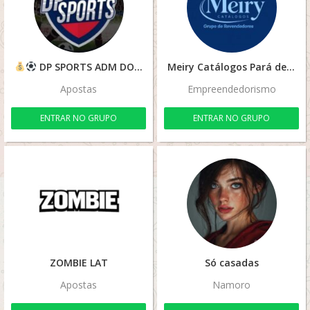
DP SPORTS ADM DONIEL
Meiry Catálogos Pará de Minas,Mg
Apostas
Empreendedorismo
ENTRAR NO GRUPO
ENTRAR NO GRUPO
ZOMBIE LAT
Só casadas
Apostas
Namoro