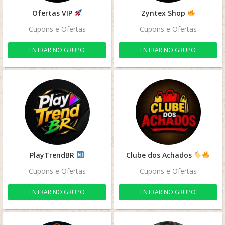
Ofertas VIP
Zyntex Shop
Cupons e Ofertas
Cupons e Ofertas
ENTRAR NO GRUPO
ENTRAR NO GRUPO
PlayTrendBR
Clube dos Achados
Cupons e Ofertas
Cupons e Ofertas
ENTRAR NO GRUPO
ENTRAR NO GRUPO