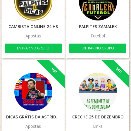
CAMBISTA ONLINE 24 HS
PALPITES ZAMALEK
Apostas
Futebol
ENTRAR NO GRUPO
ENTRAR NO GRUPO
VIP
VIP
DICAS GRÁTIS DA ASTRID
CRECHE 25 DE DEZEMBRO
Apostas
Links