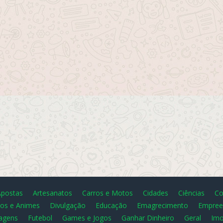
Apostas
Artesanatos
Carros e Motos
Cidades
Ciências
Co
os e Animes
Divulgação
Educação
Emagrecimento
Empree
agens
Futebol
Games e Jogos
Ganhar Dinheiro
Geral
Imo