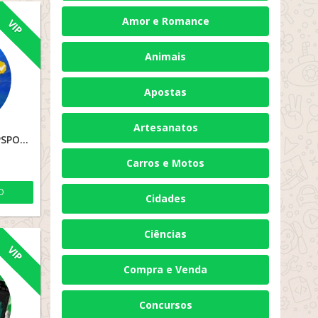
Amor e Romance
VIP
Animais
Apostas
Artesanatos
PALPITES RAYANE DPSPORTS
Carros e Motos
O
Cidades
Ciências
VIP
Compra e Venda
Concursos