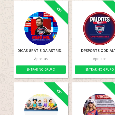
VIP
DICAS GRÁTIS DA ASTRID
DPSPORTS ODD AL
Apostas
Apostas
ENTRAR NO GRUPO
ENTRAR NO GRUPO
VIP