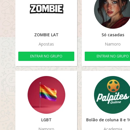
ZOMBIE LAT
Só casadas
Apostas
Namoro
ENTRAR NO GRUPO
ENTRAR NO GRUPO
LGBT
Namoro
Academia