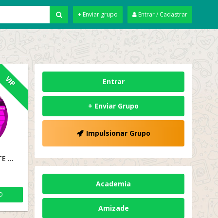
+ Enviar grupo
Entrar / Cadastrar
VIP
Entrar
+ Enviar Grupo
Impulsionar Grupo
CAMBISTA PÉ QUENTE
Academia
O
Amizade