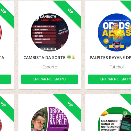
VIP
VIP
TA
CAMBISTA DA SORTE
Esporte
Futebol
ENTRAR NO GRUPO
ENTRAR NO GRUP
VIP
VIP