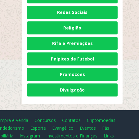
Redes Sociais
Religião
Rifa e Premiações
Palpites de Futebol
Promocoes
Divulgação
mpra e Venda
Concursos
Contatos
Criptomoedas
ndedorismo
Esporte
Evangélico
Eventos
Fãs
biliária
Instagram
Investimentos e Finanças
Links