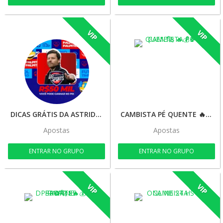
VIP
VIP
DICAS GRÁTIS DA ASTRID🔥🔥
CAMBISTA PÉ QUENTE 🔥💰🍀🚀
Apostas
Apostas
ENTRAR NO GRUPO
ENTRAR NO GRUPO
VIP
VIP