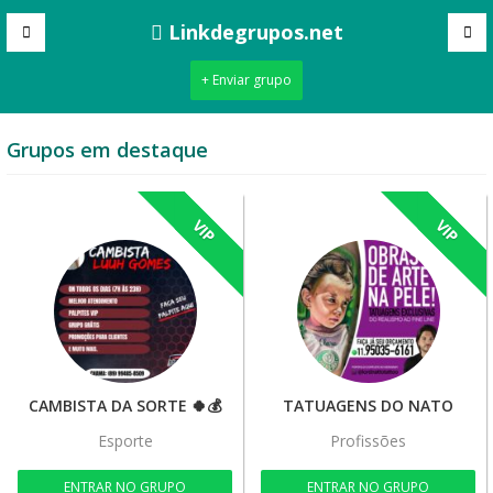
Linkdegrupos.net
+ Enviar grupo
Grupos em destaque
VIP
VIP
CAMBISTA DA SORTE 🍀💰
TATUAGENS DO NATO
Esporte
Profissões
ENTRAR NO GRUPO
ENTRAR NO GRUPO