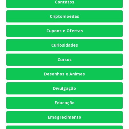
Contatos
Criptomoedas
Cupons e Ofertas
Curiosidades
Cursos
Desenhos e Animes
Divulgação
Educação
Emagrecimento