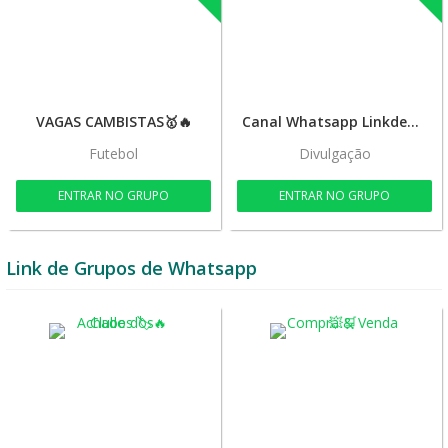
VAGAS CAMBISTAS🥇🔥
Canal Whatsapp Linkdegrupos.net
Futebol
Divulgação
ENTRAR NO GRUPO
ENTRAR NO GRUPO
Link de Grupos de Whatsapp