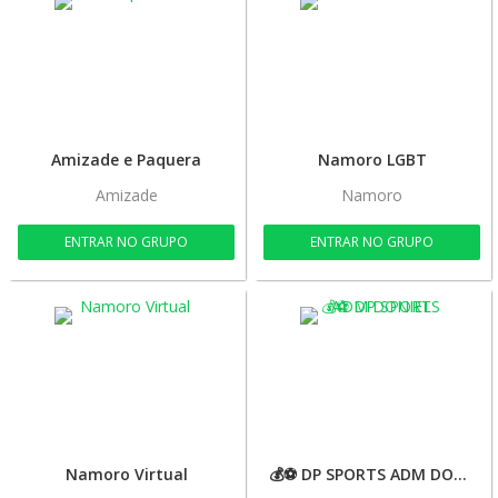
Amizade e Paquera
Namoro LGBT
Amizade
Namoro
ENTRAR NO GRUPO
ENTRAR NO GRUPO
Namoro Virtual
💰⚽️ DP SPORTS ADM DONIEL