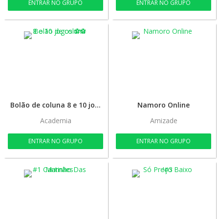
ENTRAR NO GRUPO
ENTRAR NO GRUPO
Bolão de coluna 8 e 10 jogos ⚽⚽
Namoro Online
Academia
Amizade
ENTRAR NO GRUPO
ENTRAR NO GRUPO