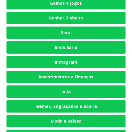
Games e Jogos
Ganhar Dinheiro
Geral
Imobiliária
Instagram
Investimentos e Finanças
Links
Memes, Engraçados e Zoeira
Moda e Beleza