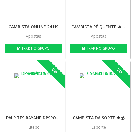
CAMBISTA ONLINE 24 HS
CAMBISTA PÉ QUENTE 🔥💰🍀🚀
Apostas
Apostas
ENTRAR NO GRUPO
ENTRAR NO GRUPO
VIP
VIP
PALPITES RAYANE DPSPORTS🔥💰🍀🚀
CAMBISTA DA SORTE 🍀💰
Futebol
Esporte