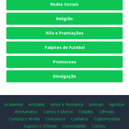
Redes Sociais
Religião
Rifa e Premiações
Palpites de Futebol
Promocoes
Divulgação
Academia
Amizade
Amor e Romance
Animais
Apostas
Artesanatos
Carros e Motos
Cidades
Ciências
Compra e Venda
Concursos
Contatos
Criptomoedas
Cupons e Ofertas
Curiosidades
Cursos