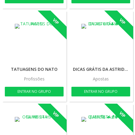
VIP
VIP
TATUAGENS DO NATO
DICAS GRÁTIS DA ASTRID🔥🔥
Profissões
Apostas
ENTRAR NO GRUPO
ENTRAR NO GRUPO
VIP
VIP