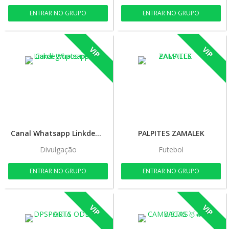
ENTRAR NO GRUPO
ENTRAR NO GRUPO
VIP
VIP
Canal Whatsapp Linkdegrupos.net
PALPITES ZAMALEK
Divulgação
Futebol
ENTRAR NO GRUPO
ENTRAR NO GRUPO
VIP
VIP