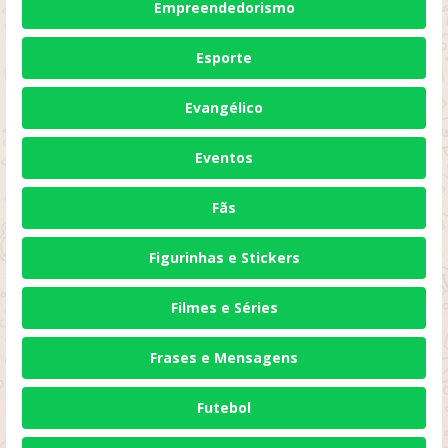
Empreendedorismo
Esporte
Evangélico
Eventos
Fãs
Figurinhas e Stickers
Filmes e Séries
Frases e Mensagens
Futebol