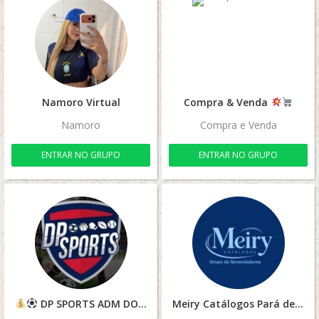
Namoro Virtual
Compra & Venda
Namoro
Compra e Venda
ENTRAR NO GRUPO
ENTRAR NO GRUPO
DP SPORTS ADM DONIEL
Meiry Catálogos Pará de Minas,Mg