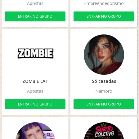
Apostas
Empreendedorismo
ENTRAR NO GRUPO
ENTRAR NO GRUPO
ZOMBIE LAT
Só casadas
Apostas
Namoro
ENTRAR NO GRUPO
ENTRAR NO GRUPO