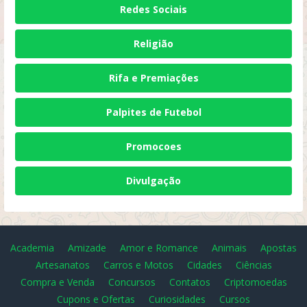
Redes Sociais
Religião
Rifa e Premiações
Palpites de Futebol
Promocoes
Divulgação
Academia
Amizade
Amor e Romance
Animais
Apostas
Artesanatos
Carros e Motos
Cidades
Ciências
Compra e Venda
Concursos
Contatos
Criptomoedas
Cupons e Ofertas
Curiosidades
Cursos