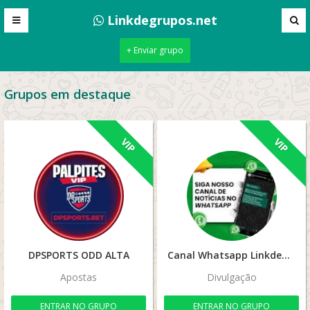
Linkdegrupos.net
+ Enviar grupo
Grupos em destaque
VIP
VIP
DPSPORTS ODD ALTA
Canal Whatsapp Linkdegrupos.net
Apostas
Divulgação
ENTRAR NO GRUPO
ENTRAR NO GRUPO