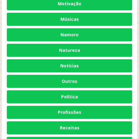
Motivação
Músicas
Namoro
Natureza
Notícias
Outros
Política
Profissões
Receitas