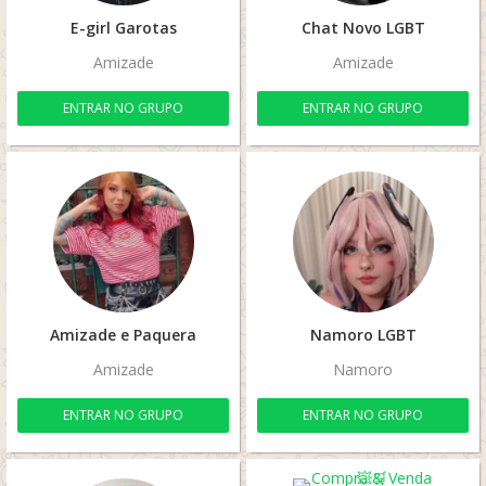
E-girl Garotas
Chat Novo LGBT
Amizade
Amizade
ENTRAR NO GRUPO
ENTRAR NO GRUPO
Amizade e Paquera
Namoro LGBT
Amizade
Namoro
ENTRAR NO GRUPO
ENTRAR NO GRUPO