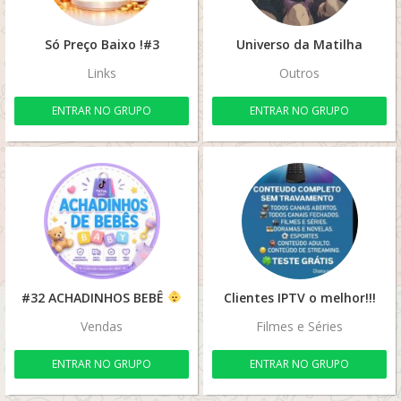
Só Preço Baixo !#3
​Universo da Matilha
Links
Outros
ENTRAR NO GRUPO
ENTRAR NO GRUPO
#32 ACHADINHOS BEBÊ
Clientes IPTV o melhor!!!
Vendas
Filmes e Séries
ENTRAR NO GRUPO
ENTRAR NO GRUPO