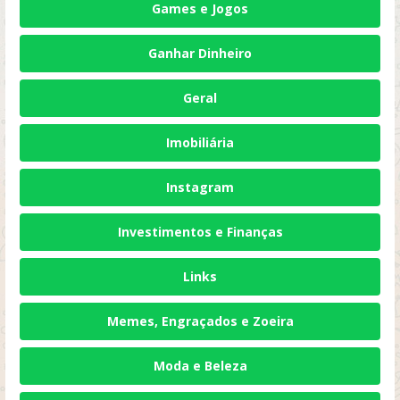
Games e Jogos
Ganhar Dinheiro
Geral
Imobiliária
Instagram
Investimentos e Finanças
Links
Memes, Engraçados e Zoeira
Moda e Beleza