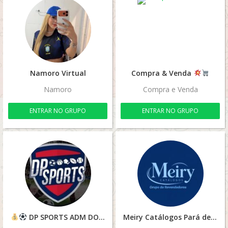
Namoro Virtual
Compra & Venda
Namoro
Compra e Venda
ENTRAR NO GRUPO
ENTRAR NO GRUPO
DP SPORTS ADM DONIEL
Meiry Catálogos Pará de Minas,Mg