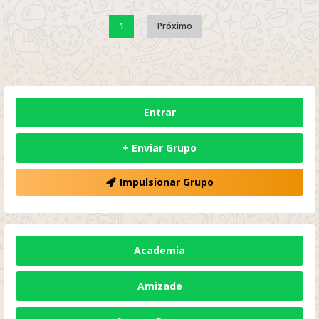
1
Próximo
Entrar
+ Enviar Grupo
Impulsionar Grupo
Academia
Amizade