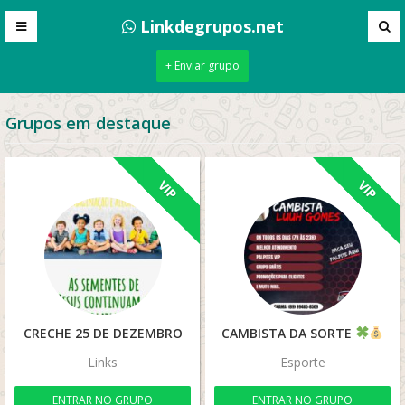
Linkdegrupos.net
+ Enviar grupo
Grupos em destaque
VIP
VIP
CRECHE 25 DE DEZEMBRO
CAMBISTA DA SORTE
Links
Esporte
ENTRAR NO GRUPO
ENTRAR NO GRUPO