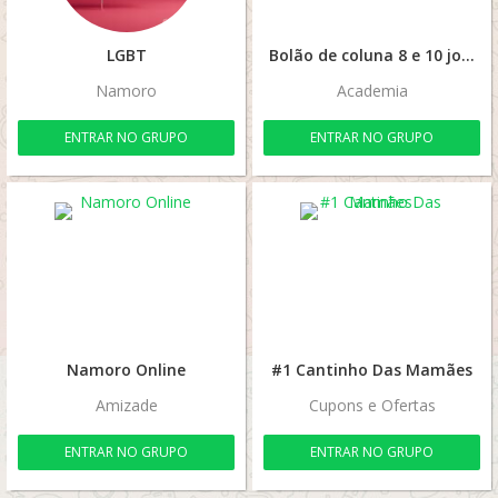
LGBT
Bolão de coluna 8 e 10 jogos ⚽⚽
Namoro
Academia
ENTRAR NO GRUPO
ENTRAR NO GRUPO
Namoro Online
#1 Cantinho Das Mamães
Amizade
Cupons e Ofertas
ENTRAR NO GRUPO
ENTRAR NO GRUPO