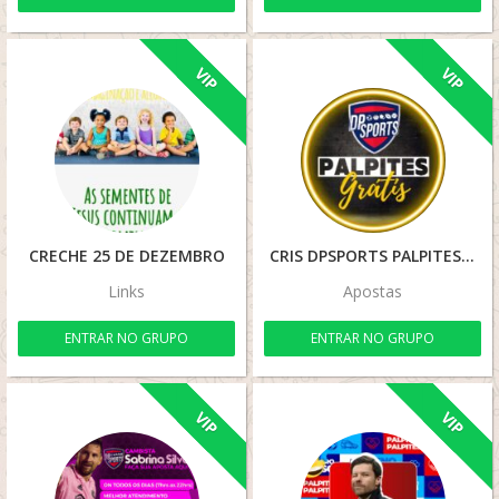
VIP
VIP
CRECHE 25 DE DEZEMBRO
CRIS DPSPORTS PALPITES🔥🍀💰🚀
Links
Apostas
ENTRAR NO GRUPO
ENTRAR NO GRUPO
VIP
VIP