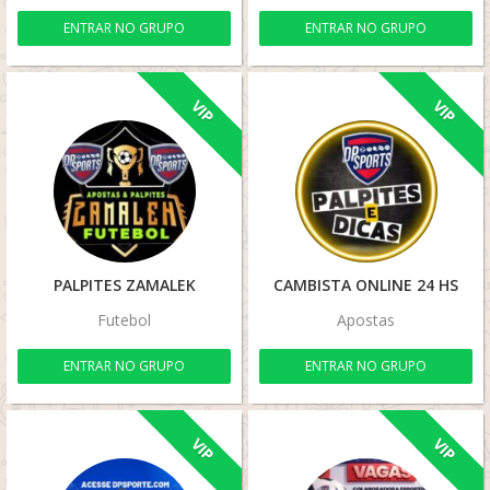
ENTRAR NO GRUPO
ENTRAR NO GRUPO
VIP
VIP
PALPITES ZAMALEK
CAMBISTA ONLINE 24 HS
Futebol
Apostas
ENTRAR NO GRUPO
ENTRAR NO GRUPO
VIP
VIP