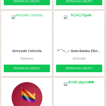
ENTRAR NO GRUPO
ENTRAR NO GRUPO
Amizade Colorida
*´¯`••._.• 𝔖𝔲𝔯𝔱𝔬 ℭ𝔬𝔩𝔢𝔱𝔦𝔳𝔬 𝔒𝔣𝔦𝔠𝔦𝔞𝔩 •._.••`¯´´•.¸¸.•*
Namoro
Amizade
ENTRAR NO GRUPO
ENTRAR NO GRUPO