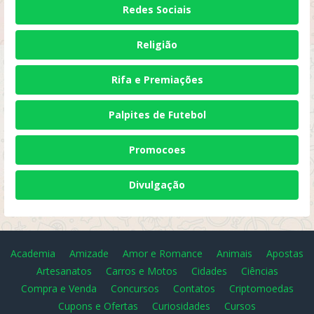
Redes Sociais
Religião
Rifa e Premiações
Palpites de Futebol
Promocoes
Divulgação
Academia
Amizade
Amor e Romance
Animais
Apostas
Artesanatos
Carros e Motos
Cidades
Ciências
Compra e Venda
Concursos
Contatos
Criptomoedas
Cupons e Ofertas
Curiosidades
Cursos