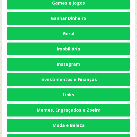
Games e Jogos
Ganhar Dinheiro
Geral
Imobiliária
Instagram
Investimentos e Finanças
Links
Memes, Engraçados e Zoeira
Moda e Beleza