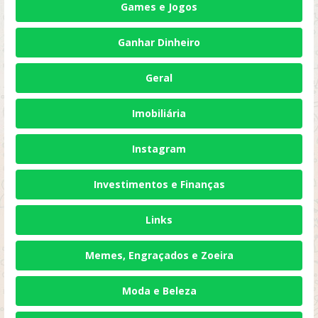
Games e Jogos
Ganhar Dinheiro
Geral
Imobiliária
Instagram
Investimentos e Finanças
Links
Memes, Engraçados e Zoeira
Moda e Beleza