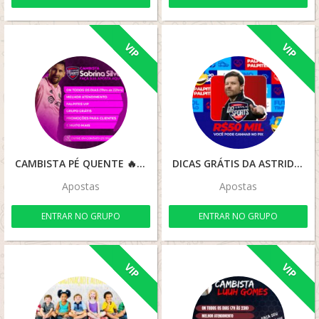
VIP
VIP
CAMBISTA PÉ QUENTE 🔥💰🍀🚀
DICAS GRÁTIS DA ASTRID🔥🔥
Apostas
Apostas
ENTRAR NO GRUPO
ENTRAR NO GRUPO
VIP
VIP