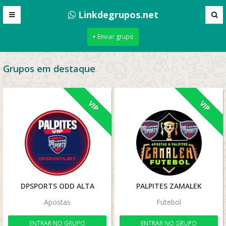
Linkdegrupos.net
+ Enviar grupo
Grupos em destaque
VIP
VIP
DPSPORTS ODD ALTA
PALPITES ZAMALEK
Apostas
Futebol
ENTRAR NO GRUPO
ENTRAR NO GRUPO