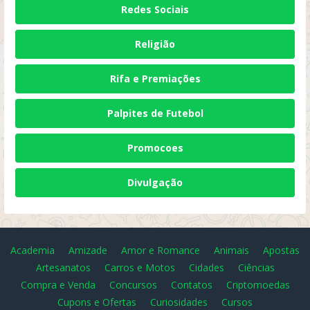
Redes Sociais
Religião
Rifa e Premiações
Palpites de Futebol
Promocoes
Divulgação
Academia
Amizade
Amor e Romance
Animais
Apostas
Artesanatos
Carros e Motos
Cidades
Ciências
Compra e Venda
Concursos
Contatos
Criptomoedas
Cupons e Ofertas
Curiosidades
Cursos