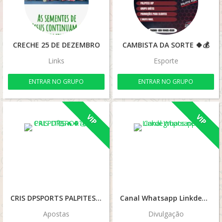
CRECHE 25 DE DEZEMBRO
CAMBISTA DA SORTE 🍀💰
Links
Esporte
ENTRAR NO GRUPO
ENTRAR NO GRUPO
VIP
VIP
CRIS DPSPORTS PALPITES🔥🍀💰🚀
Canal Whatsapp Linkdegrupos.net
Apostas
Divulgação