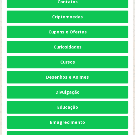
Contatos
Criptomoedas
Cupons e Ofertas
Curiosidades
Cursos
Desenhos e Animes
Divulgação
Educação
Emagrecimento