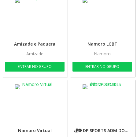
Amizade e Paquera
Namoro LGBT
Amizade
Namoro
ENTRAR NO GRUPO
ENTRAR NO GRUPO
Namoro Virtual
💰⚽️ DP SPORTS ADM DONIEL