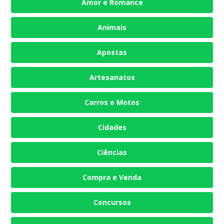
Amor e Romance
Animais
Apostas
Artesanatos
Carros e Motos
Cidades
Ciências
Compra e Venda
Concursos