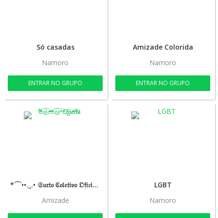
Só casadas
Amizade Colorida
Namoro
Namoro
ENTRAR NO GRUPO
ENTRAR NO GRUPO
*´¯`••._.• 𝔖𝔲𝔯𝔱𝔬 ℭ𝔬𝔩𝔢𝔱𝔦𝔳𝔬 𝔒𝔣𝔦𝔠𝔦𝔞𝔩 •._.••`¯´´•.¸¸.•*
LGBT
Amizade
Namoro