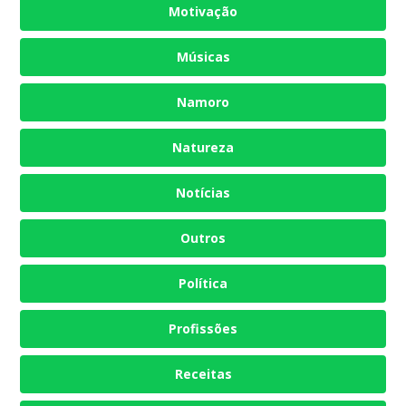
Motivação
Músicas
Namoro
Natureza
Notícias
Outros
Política
Profissões
Receitas