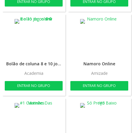
ENTRAR NO GRUPO
ENTRAR NO GRUPO
Bolão de coluna 8 e 10 jogos ⚽⚽
Namoro Online
Academia
Amizade
ENTRAR NO GRUPO
ENTRAR NO GRUPO