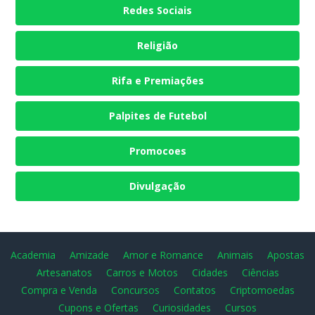
Redes Sociais
Religião
Rifa e Premiações
Palpites de Futebol
Promocoes
Divulgação
Academia
Amizade
Amor e Romance
Animais
Apostas
Artesanatos
Carros e Motos
Cidades
Ciências
Compra e Venda
Concursos
Contatos
Criptomoedas
Cupons e Ofertas
Curiosidades
Cursos