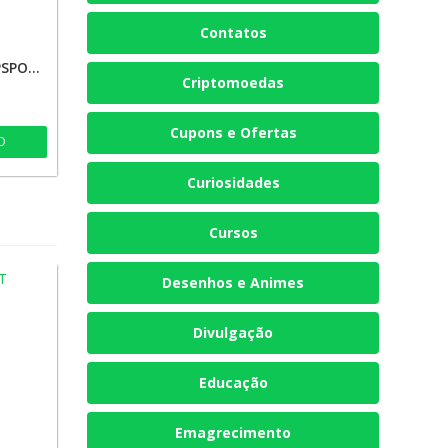
Contatos
PALPITES RAYANE DPSPORTS🔥💰🍀🚀
Criptomoedas
Cupons e Ofertas
O
Curiosidades
Cursos
Desenhos e Animes
Divulgação
Educação
Emagrecimento