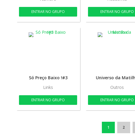
ENTRAR NO GRUPO
ENTRAR NO GRUPO
Só Preço Baixo !#3
​Universo da Matil
Links
Outros
ENTRAR NO GRUPO
ENTRAR NO GRUPO
1
2