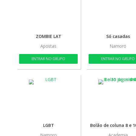
ZOMBIE LAT
Só casadas
Apostas
Namoro
ENTRAR NO GRUPO
ENTRAR NO GRUPO
LGBT
Namoro
Academia