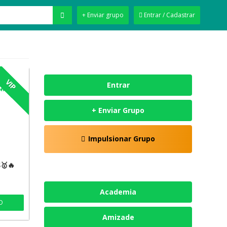
+ Enviar grupo
Entrar / Cadastrar
VIP
Entrar
+ Enviar Grupo
Impulsionar Grupo
🥇🔥
Academia
O
Amizade