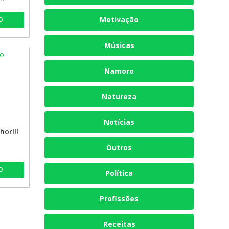
Motivação
O
Músicas
Namoro
Natureza
Notícias
hor!!!
Outros
O
Política
Profissões
Receitas