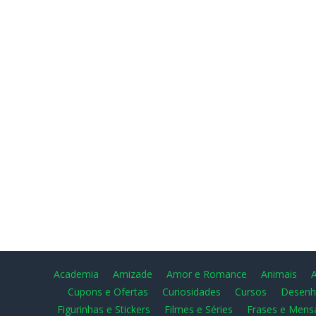
Academia
Amizade
Amor e Romance
Animais
Cupons e Ofertas
Curiosidades
Cursos
Desenh
Figurinhas e Stickers
Filmes e Séries
Frases e Mens