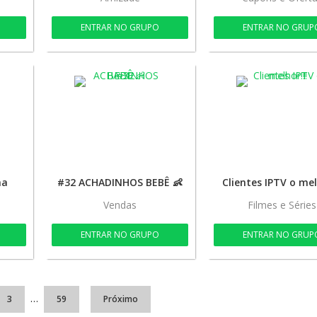
ENTRAR NO GRUPO
ENTRAR NO GRUP
ha
#32 ACHADINHOS BEBÊ 👶
Clientes IPTV o mel
Vendas
Filmes e Séries
ENTRAR NO GRUPO
ENTRAR NO GRUP
…
3
59
Próximo