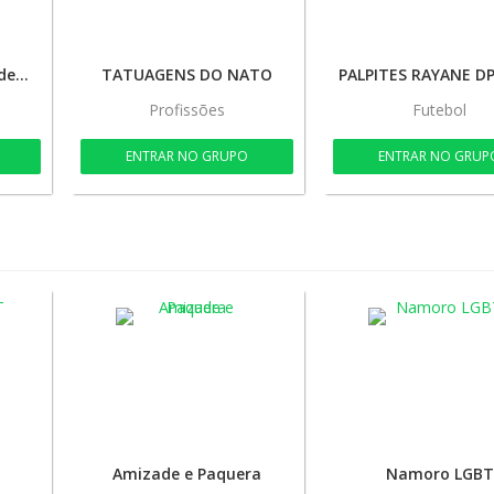
Canal Whatsapp Linkdegrupos.net
TATUAGENS DO NATO
Profissões
Futebol
ENTRAR NO GRUPO
ENTRAR NO GRUP
Amizade e Paquera
Namoro LGBT