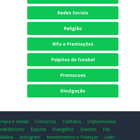
Redes Sociais
Religião
Rifa e Premiações
Palpites de Futebol
Promocoes
Divulgação
mpra e Venda
Concursos
Contatos
Criptomoedas
ndedorismo
Esporte
Evangélico
Eventos
Fãs
biliária
Instagram
Investimentos e Finanças
Links