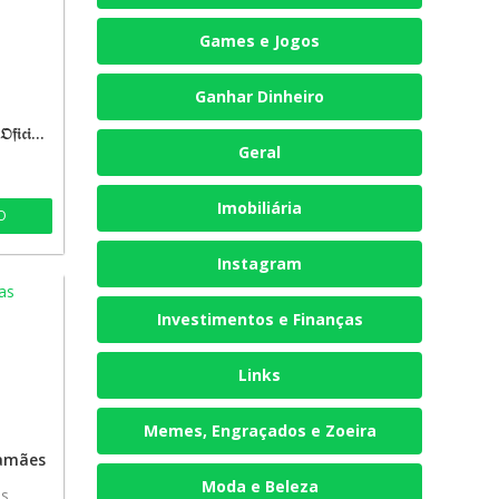
Games e Jogos
Ganhar Dinheiro
*´¯`••._.• 𝔖𝔲𝔯𝔱𝔬 ℭ𝔬𝔩𝔢𝔱𝔦𝔳𝔬 𝔒𝔣𝔦𝔠𝔦𝔞𝔩 •._.••`¯´´•.¸¸.•*
Geral
Imobiliária
O
Instagram
Investimentos e Finanças
Links
Memes, Engraçados e Zoeira
amães
Moda e Beleza
as