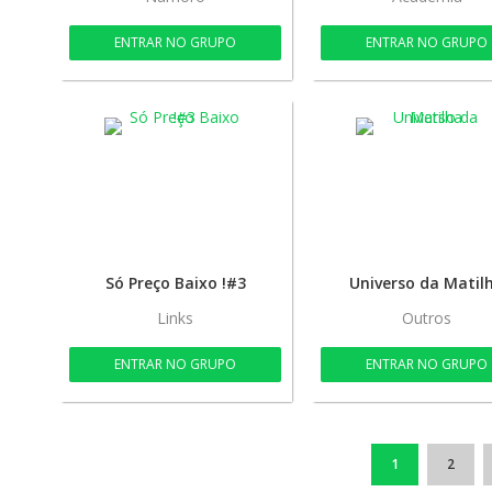
ENTRAR NO GRUPO
ENTRAR NO GRUPO
Só Preço Baixo !#3
​Universo da Matil
Links
Outros
ENTRAR NO GRUPO
ENTRAR NO GRUPO
1
2