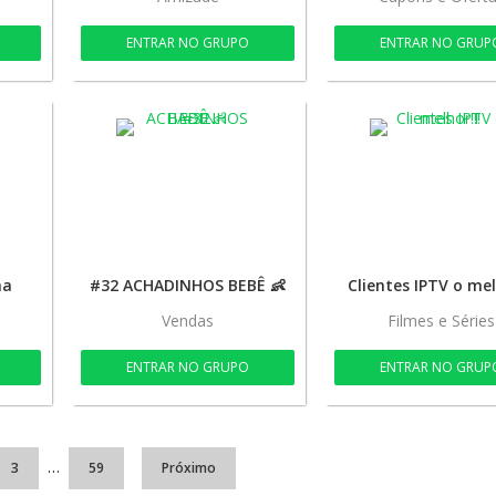
ENTRAR NO GRUPO
ENTRAR NO GRUP
ha
#32 ACHADINHOS BEBÊ 👶
Clientes IPTV o mel
Vendas
Filmes e Séries
ENTRAR NO GRUPO
ENTRAR NO GRUP
…
3
59
Próximo