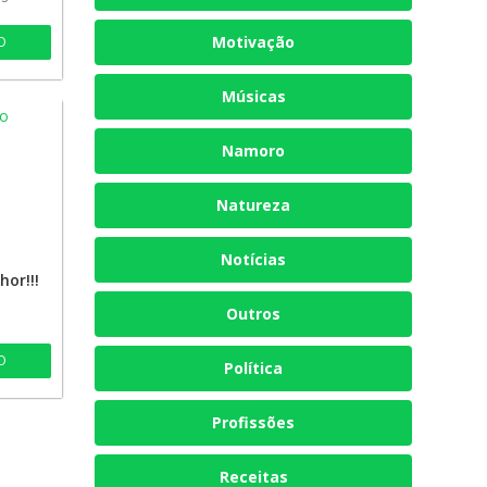
Motivação
O
Músicas
Namoro
Natureza
Notícias
hor!!!
Outros
O
Política
Profissões
Receitas