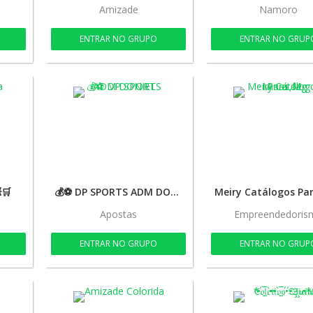
Amizade
Namoro
ENTRAR NO GRUPO
ENTRAR NO GRUP
🛒
💰⚽️ DP SPORTS ADM DONIEL
Apostas
Empreendedoris
ENTRAR NO GRUPO
ENTRAR NO GRUP