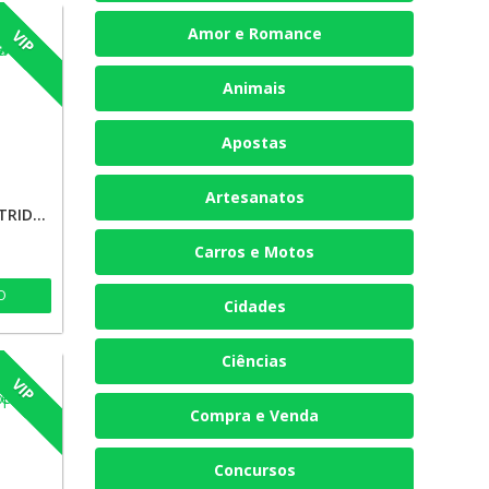
Amor e Romance
VIP
Animais
Apostas
Artesanatos
DICAS GRÁTIS DA ASTRID🔥🔥
Carros e Motos
O
Cidades
Ciências
VIP
Compra e Venda
Concursos