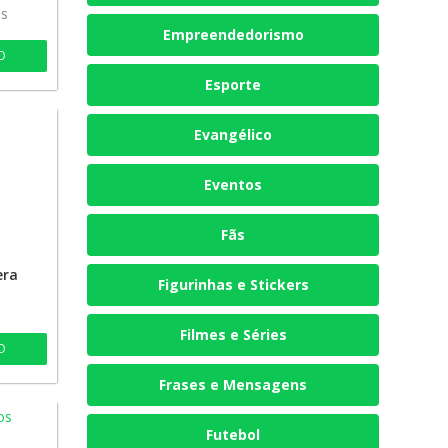
as
Empreendedorismo
O
Esporte
Evangélico
Eventos
Fãs
era
Figurinhas e Stickers
Filmes e Séries
O
Frases e Mensagens
Futebol