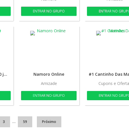
ENTRAR NO GRUPO
ENTRAR NO GRUP
Bolão de coluna 8 e 10 jogos ⚽⚽
Namoro Online
#1 Cantinho Das M
Amizade
Cupons e Ofert
ENTRAR NO GRUPO
ENTRAR NO GRUP
…
3
59
Próximo