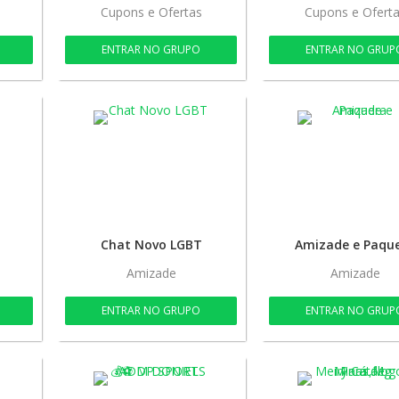
Cupons e Ofertas
Cupons e Ofert
ENTRAR NO GRUPO
ENTRAR NO GRUP
Chat Novo LGBT
Amizade e Paqu
Amizade
Amizade
ENTRAR NO GRUPO
ENTRAR NO GRUP