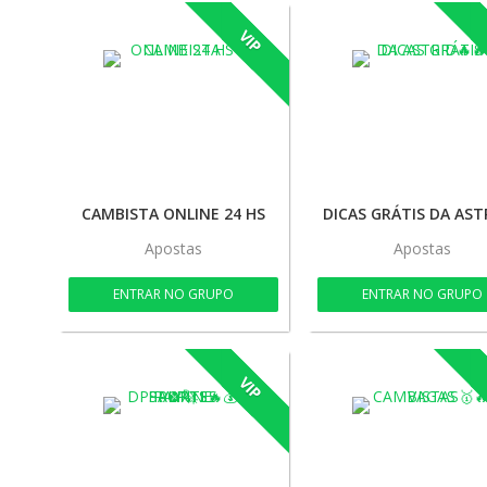
VIP
CAMBISTA ONLINE 24 HS
Apostas
Apostas
ENTRAR NO GRUPO
ENTRAR NO GRUPO
VIP