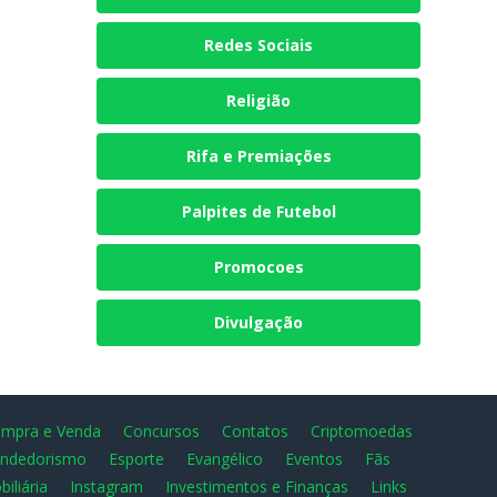
Redes Sociais
Religião
Rifa e Premiações
Palpites de Futebol
Promocoes
Divulgação
mpra e Venda
Concursos
Contatos
Criptomoedas
ndedorismo
Esporte
Evangélico
Eventos
Fãs
biliária
Instagram
Investimentos e Finanças
Links