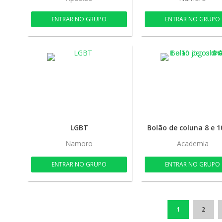
ENTRAR NO GRUPO
ENTRAR NO GRUPO
LGBT
Namoro
Academia
ENTRAR NO GRUPO
ENTRAR NO GRUPO
1
2