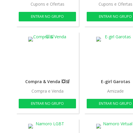
Cupons e Ofertas
Cupons e Ofertas
ENTRAR NO GRUPO
ENTRAR NO GRUPO
Compra & Venda 💥🛒
E-girl Garotas
Compra e Venda
Amizade
ENTRAR NO GRUPO
ENTRAR NO GRUPO