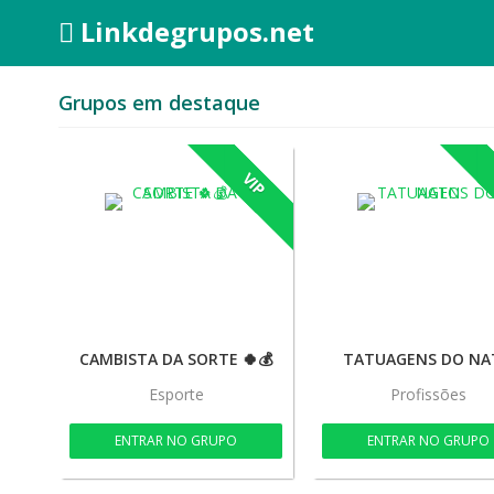
Linkdegrupos.net
Grupos em destaque
VIP
CAMBISTA DA SORTE 🍀💰
TATUAGENS DO NA
Esporte
Profissões
ENTRAR NO GRUPO
ENTRAR NO GRUPO