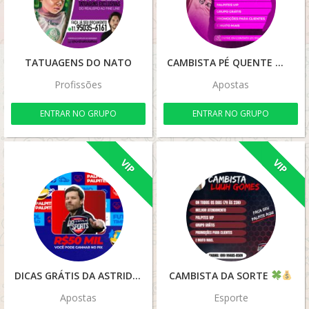
TATUAGENS DO NATO
CAMBISTA PÉ QUENTE
Profissões
Apostas
ENTRAR NO GRUPO
ENTRAR NO GRUPO
VIP
VIP
DICAS GRÁTIS DA ASTRID
CAMBISTA DA SORTE
Apostas
Esporte