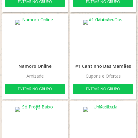
ENTRAR NO GRUPO
ENTRAR NO GRUPO
Namoro Online
#1 Cantinho Das Mamães
Amizade
Cupons e Ofertas
ENTRAR NO GRUPO
ENTRAR NO GRUPO