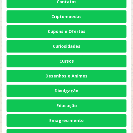
Contatos
Criptomoedas
Cupons e Ofertas
Curiosidades
Cursos
Desenhos e Animes
Divulgação
Educação
Emagrecimento