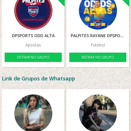
DPSPORTS ODD ALTA
PALPITES RAYANE DPSPORTS
Apostas
Futebol
ENTRAR NO GRUPO
ENTRAR NO GRUPO
Link de Grupos de Whatsapp