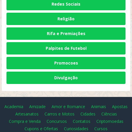
Redes Sociais
Religião
Rifa e Premiações
Palpites de Futebol
Promocoes
Divulgação
Academia
Amizade
Amor e Romance
Animais
Apostas
Artesanatos
Carros e Motos
Cidades
Ciências
Compra e Venda
Concursos
Contatos
Criptomoedas
Cupons e Ofertas
Curiosidades
Cursos