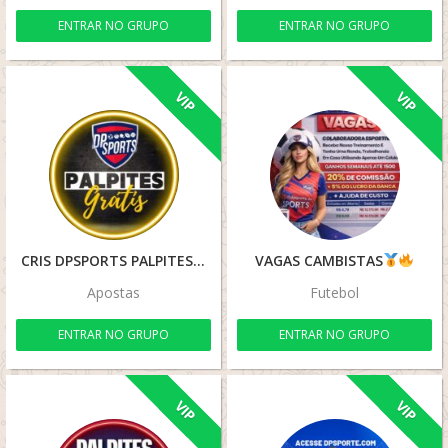
ENTRAR NO GRUPO
ENTRAR NO GRUPO
VIP
VIP
CRIS DPSPORTS PALPITES
VAGAS CAMBISTAS
Apostas
Futebol
ENTRAR NO GRUPO
ENTRAR NO GRUPO
VIP
VIP