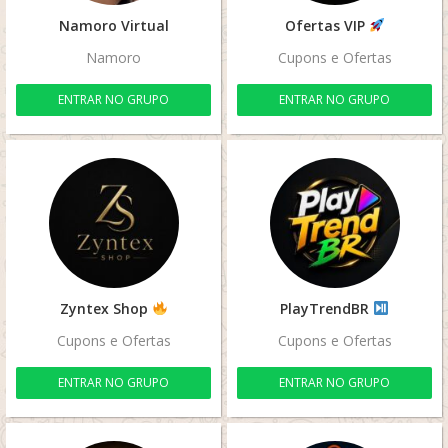
Namoro Virtual
Ofertas VIP
Namoro
Cupons e Ofertas
ENTRAR NO GRUPO
ENTRAR NO GRUPO
Zyntex Shop
PlayTrendBR
Cupons e Ofertas
Cupons e Ofertas
ENTRAR NO GRUPO
ENTRAR NO GRUPO