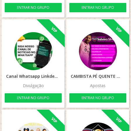
ENTRAR NO GRUPO
ENTRAR NO GRUPO
VIP
VIP
Canal Whatsapp Linkdegrupos.net
CAMBISTA PÉ QUENTE
Divulgação
Apostas
ENTRAR NO GRUPO
ENTRAR NO GRUPO
VIP
VIP