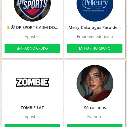
DP SPORTS ADM DONIEL
Meiry Catálogos Pará de Minas,Mg
Apostas
Empreendedorismo
ENTRAR NO GRUPO
ENTRAR NO GRUPO
ZOMBIE LAT
Só casadas
Apostas
Namoro