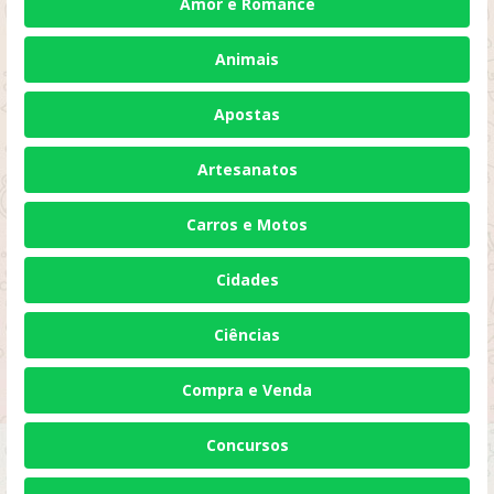
Amor e Romance
Animais
Apostas
Artesanatos
Carros e Motos
Cidades
Ciências
Compra e Venda
Concursos