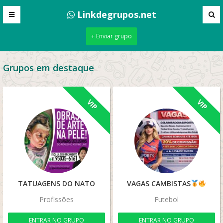
Linkdegrupos.net
+ Enviar grupo
Grupos em destaque
VIP
VIP
TATUAGENS DO NATO
VAGAS CAMBISTAS
Profissões
Futebol
ENTRAR NO GRUPO
ENTRAR NO GRUPO