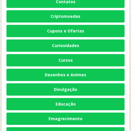
Contatos
Criptomoedas
Cupons e Ofertas
Curiosidades
Cursos
Desenhos e Animes
Divulgação
Educação
Emagrecimento