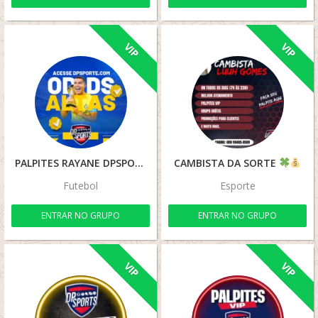
VIP
VIP
PALPITES RAYANE DPSPORTS
CAMBISTA DA SORTE
Futebol
Esporte
ENTRAR NO GRUPO
ENTRAR NO GRUPO
VIP
VIP