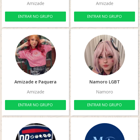
Amizade
Amizade
ENTRAR NO GRUPO
ENTRAR NO GRUPO
Amizade e Paquera
Namoro LGBT
Amizade
Namoro
ENTRAR NO GRUPO
ENTRAR NO GRUPO