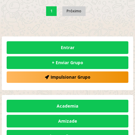
1
Próximo
Entrar
+ Enviar Grupo
Impulsionar Grupo
Academia
Amizade