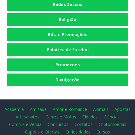
Redes Sociais
Religião
Rifa e Premiações
Palpites de Futebol
Promocoes
Divulgação
Academia
Amizade
Amor e Romance
Animais
Apostas
Artesanatos
Carros e Motos
Cidades
Ciências
Compra e Venda
Concursos
Contatos
Criptomoedas
Cupons e Ofertas
Curiosidades
Cursos