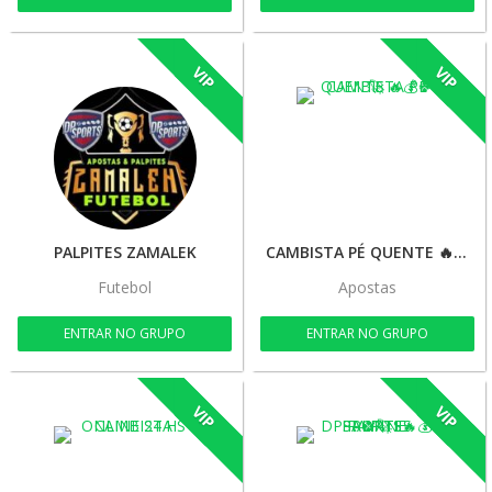
VIP
VIP
PALPITES ZAMALEK
CAMBISTA PÉ QUENTE 🔥💰🍀🚀
Futebol
Apostas
ENTRAR NO GRUPO
ENTRAR NO GRUPO
VIP
VIP