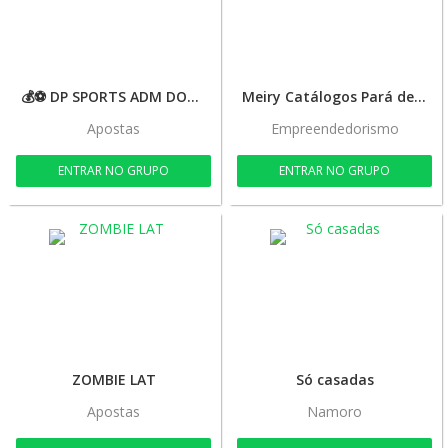
💰⚽️ DP SPORTS ADM DONIEL
Meiry Catálogos Pará de Minas,Mg
Apostas
Empreendedorismo
ENTRAR NO GRUPO
ENTRAR NO GRUPO
ZOMBIE LAT
Só casadas
Apostas
Namoro