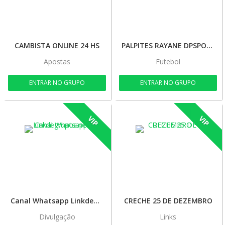
CAMBISTA ONLINE 24 HS
PALPITES RAYANE DPSPORTS🔥💰🍀🚀
Apostas
Futebol
ENTRAR NO GRUPO
ENTRAR NO GRUPO
VIP
VIP
Canal Whatsapp Linkdegrupos.net
CRECHE 25 DE DEZEMBRO
Divulgação
Links