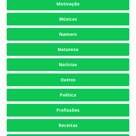
Motivação
Músicas
Namoro
Natureza
Notícias
Outros
Política
Profissões
Receitas