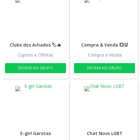
Clube dos Achados 🏷️🔥
Compra & Venda 💥🛒
Cupons e Ofertas
Compra e Venda
ENTRAR NO GRUPO
ENTRAR NO GRUPO
E-girl Garotas
Chat Novo LGBT