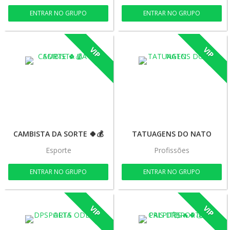
ENTRAR NO GRUPO
ENTRAR NO GRUPO
VIP
VIP
CAMBISTA DA SORTE 🍀💰
TATUAGENS DO NATO
Esporte
Profissões
ENTRAR NO GRUPO
ENTRAR NO GRUPO
VIP
VIP