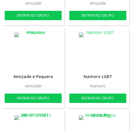
Amizade
Amizade
ENTRAR NO GRUPO
ENTRAR NO GRUPO
Amizade e Paquera
Namoro LGBT
Amizade
Namoro
ENTRAR NO GRUPO
ENTRAR NO GRUPO