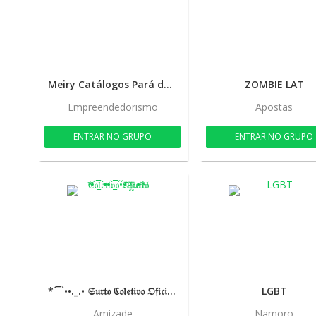
Meiry Catálogos Pará de Minas,Mg
ZOMBIE LAT
Empreendedorismo
Apostas
ENTRAR NO GRUPO
ENTRAR NO GRUPO
*´¯`••._.• 𝔖𝔲𝔯𝔱𝔬 ℭ𝔬𝔩𝔢𝔱𝔦𝔳𝔬 𝔒𝔣𝔦𝔠𝔦𝔞𝔩 •._.••`¯´´•.¸¸.•*
LGBT
Amizade
Namoro