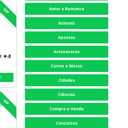
Amor e Romance
VIP
Animais
Apostas
Artesanatos
 🍀💰
Carros e Motos
O
Cidades
Ciências
VIP
Compra e Venda
Concursos