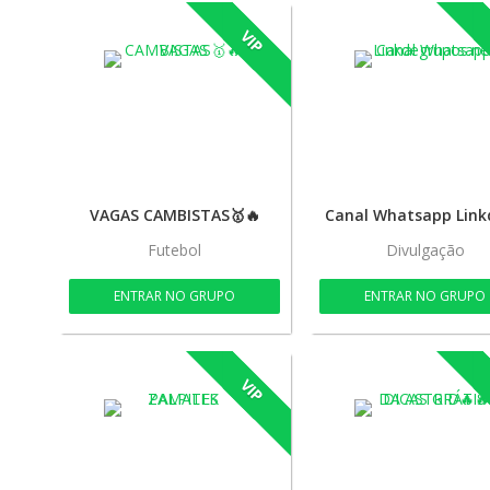
VIP
VAGAS CAMBISTAS🥇🔥
Futebol
Divulgação
ENTRAR NO GRUPO
ENTRAR NO GRUPO
VIP