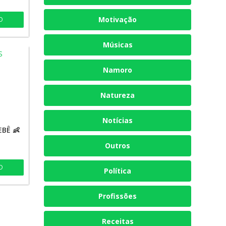
Motivação
O
Músicas
Namoro
Natureza
Notícias
BÊ 👶
Outros
O
Política
Profissões
Receitas