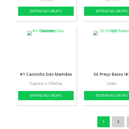
ENTRAR NO GRUPO
ENTRAR NO GRUPO
#1 Cantinho Das Mamães
Só Preço Baixo !#
Cupons e Ofertas
Links
ENTRAR NO GRUPO
ENTRAR NO GRUPO
1
2