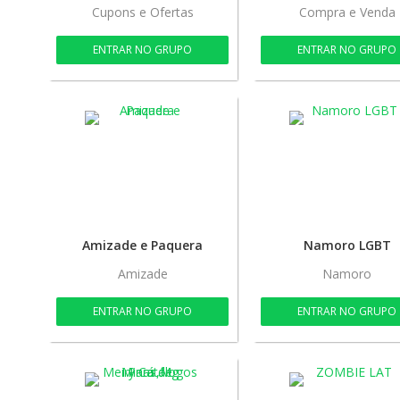
Cupons e Ofertas
Compra e Venda
ENTRAR NO GRUPO
ENTRAR NO GRUPO
Amizade e Paquera
Namoro LGBT
Amizade
Namoro
ENTRAR NO GRUPO
ENTRAR NO GRUPO