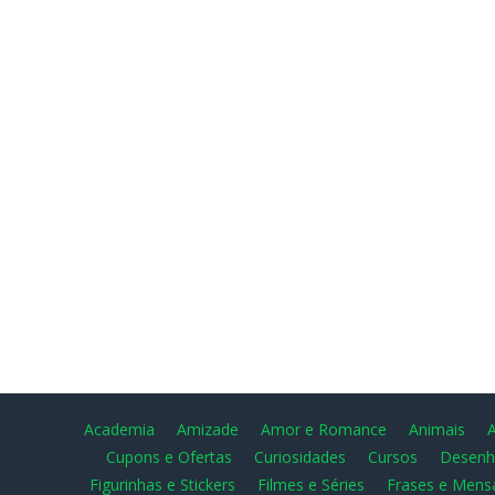
Academia
Amizade
Amor e Romance
Animais
Cupons e Ofertas
Curiosidades
Cursos
Desenh
Figurinhas e Stickers
Filmes e Séries
Frases e Mens