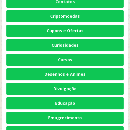
Contatos
Criptomoedas
Cupons e Ofertas
Curiosidades
Cursos
Desenhos e Animes
Divulgação
Educação
Emagrecimento