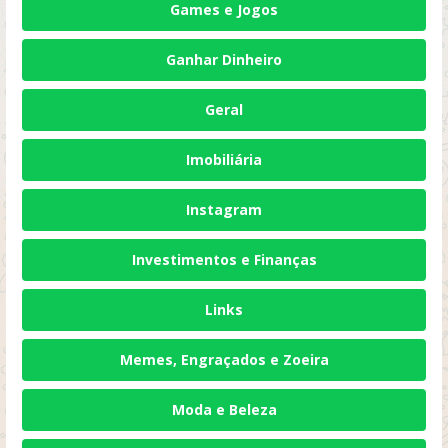
Games e Jogos
Ganhar Dinheiro
Geral
Imobiliária
Instagram
Investimentos e Finanças
Links
Memes, Engraçados e Zoeira
Moda e Beleza