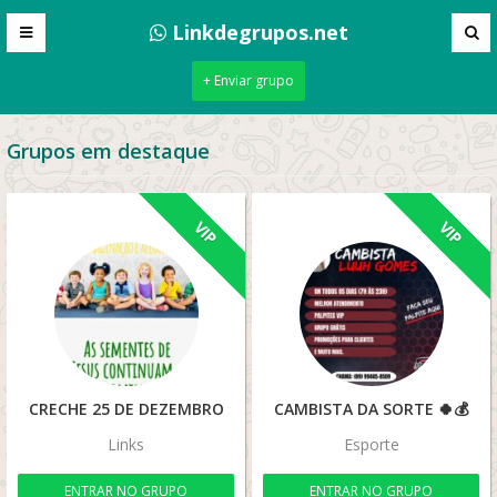
Linkdegrupos.net
+ Enviar grupo
Grupos em destaque
VIP
VIP
CRECHE 25 DE DEZEMBRO
CAMBISTA DA SORTE 🍀💰
Links
Esporte
ENTRAR NO GRUPO
ENTRAR NO GRUPO