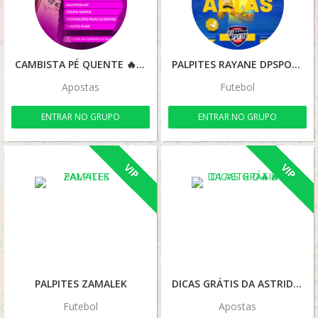
CAMBISTA PÉ QUENTE 🔥💰🍀🚀
PALPITES RAYANE DPSPORTS🔥💰🍀🚀
Apostas
Futebol
ENTRAR NO GRUPO
ENTRAR NO GRUPO
VIP
VIP
PALPITES ZAMALEK
DICAS GRÁTIS DA ASTRID🔥🔥
Futebol
Apostas