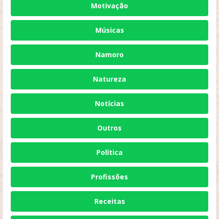
Motivação
Músicas
Namoro
Natureza
Notícias
Outros
Política
Profissões
Receitas