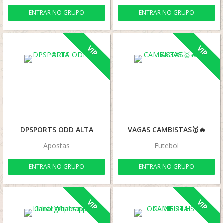
ENTRAR NO GRUPO
ENTRAR NO GRUPO
VIP
VIP
DPSPORTS ODD ALTA
VAGAS CAMBISTAS🥇🔥
Apostas
Futebol
ENTRAR NO GRUPO
ENTRAR NO GRUPO
VIP
VIP