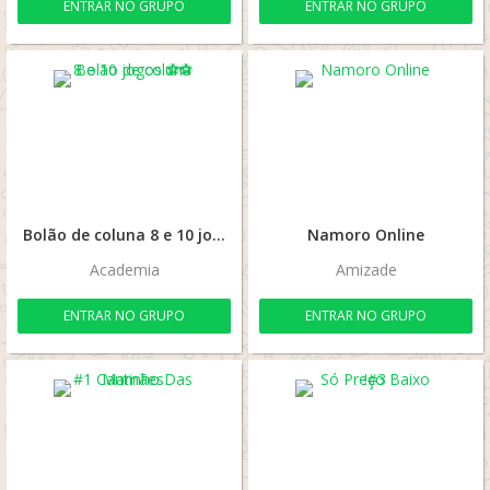
ENTRAR NO GRUPO
ENTRAR NO GRUPO
Bolão de coluna 8 e 10 jogos ⚽⚽
Namoro Online
Academia
Amizade
ENTRAR NO GRUPO
ENTRAR NO GRUPO