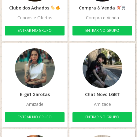
Clube dos Achados
Compra & Venda
Cupons e Ofertas
Compra e Venda
ENTRAR NO GRUPO
ENTRAR NO GRUPO
E-girl Garotas
Chat Novo LGBT
Amizade
Amizade
ENTRAR NO GRUPO
ENTRAR NO GRUPO