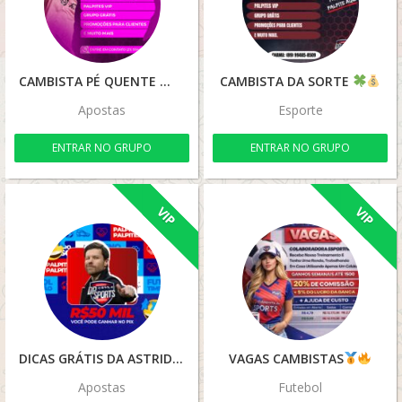
CAMBISTA PÉ QUENTE
CAMBISTA DA SORTE
Apostas
Esporte
ENTRAR NO GRUPO
ENTRAR NO GRUPO
VIP
VIP
DICAS GRÁTIS DA ASTRID
VAGAS CAMBISTAS
Apostas
Futebol