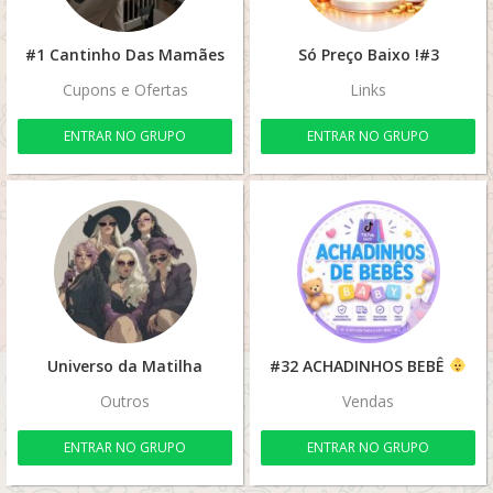
#1 Cantinho Das Mamães
Só Preço Baixo !#3
Cupons e Ofertas
Links
ENTRAR NO GRUPO
ENTRAR NO GRUPO
​Universo da Matilha
#32 ACHADINHOS BEBÊ
Outros
Vendas
ENTRAR NO GRUPO
ENTRAR NO GRUPO