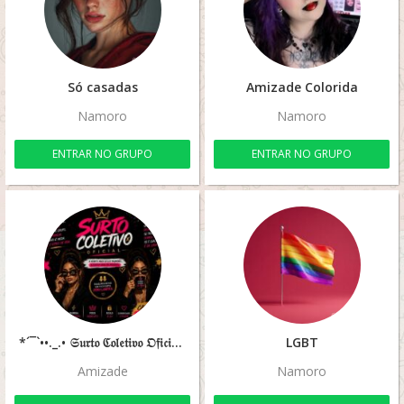
Só casadas
Amizade Colorida
Namoro
Namoro
ENTRAR NO GRUPO
ENTRAR NO GRUPO
*´¯`••._.• 𝔖𝔲𝔯𝔱𝔬 ℭ𝔬𝔩𝔢𝔱𝔦𝔳𝔬 𝔒𝔣𝔦𝔠𝔦𝔞𝔩 •._.••`¯´´•.¸¸.•*
LGBT
Amizade
Namoro