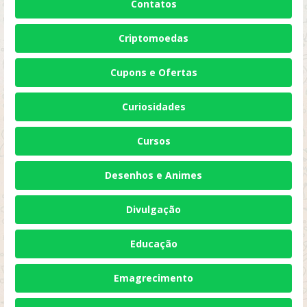
Contatos
Criptomoedas
Cupons e Ofertas
Curiosidades
Cursos
Desenhos e Animes
Divulgação
Educação
Emagrecimento