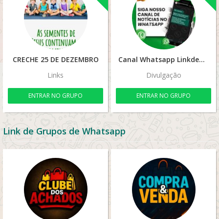
CRECHE 25 DE DEZEMBRO
Canal Whatsapp Linkdegrupos.net
Links
Divulgação
ENTRAR NO GRUPO
ENTRAR NO GRUPO
Link de Grupos de Whatsapp