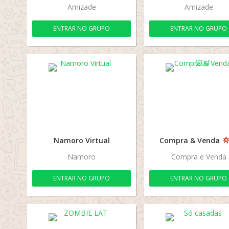
Amizade
Amizade
ENTRAR NO GRUPO
ENTRAR NO GRUPO
Namoro Virtual
Compra & Venda
Namoro
Compra e Venda
ENTRAR NO GRUPO
ENTRAR NO GRUPO