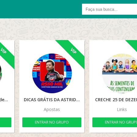
VIP
VIP
Canal Whatsapp Linkdegrupos.net
DICAS GRÁTIS DA ASTRID
CRECHE 25 DE DEZ
Apostas
Links
ENTRAR NO GRUPO
ENTRAR NO GRUP