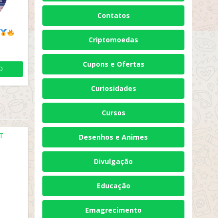
Contatos
Criptomoedas
Cupons e Ofertas
O
Curiosidades
Cursos
Desenhos e Animes
Divulgação
Educação
Emagrecimento