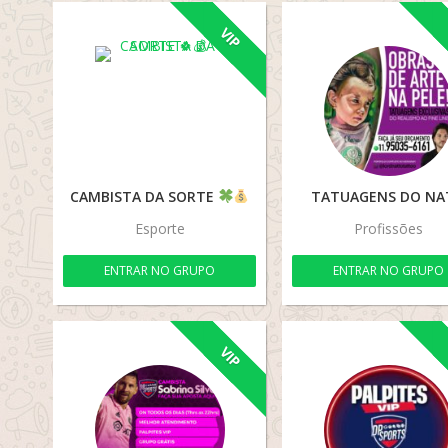
VIP
CAMBISTA DA SORTE
TATUAGENS DO NA
Esporte
Profissões
ENTRAR NO GRUPO
ENTRAR NO GRUPO
VIP