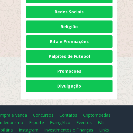
Redes Sociais
Religião
Rifa e Premiações
Palpites de Futebol
Promocoes
Divulgação
mpra e Venda
Concursos
Contatos
Criptomoedas
ndedorismo
Esporte
Evangélico
Eventos
Fãs
biliária
Instagram
Investimentos e Finanças
Links