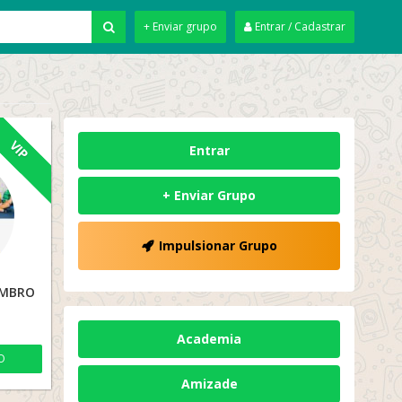
+ Enviar grupo
Entrar / Cadastrar
VIP
Entrar
+ Enviar Grupo
Impulsionar Grupo
EMBRO
Academia
O
Amizade