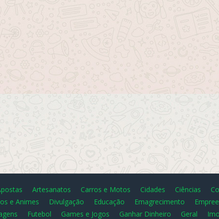
Apostas
Artesanatos
Carros e Motos
Cidades
Ciências
Co
os e Animes
Divulgação
Educação
Emagrecimento
Empree
agens
Futebol
Games e Jogos
Ganhar Dinheiro
Geral
Imo