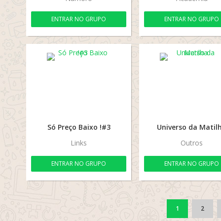
ENTRAR NO GRUPO
ENTRAR NO GRUPO
Só Preço Baixo !#3
​Universo da Matil
Links
Outros
ENTRAR NO GRUPO
ENTRAR NO GRUPO
1
2