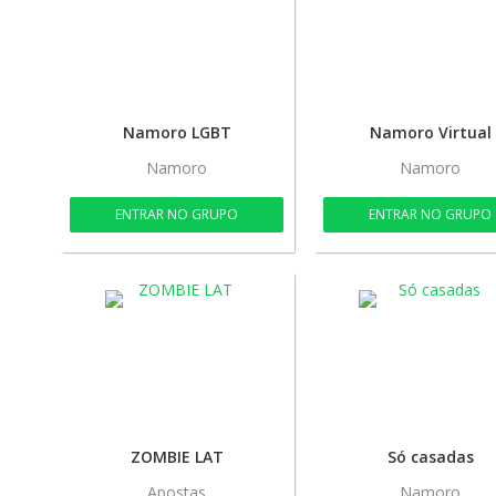
Namoro LGBT
Namoro Virtual
Namoro
Namoro
ENTRAR NO GRUPO
ENTRAR NO GRUPO
ZOMBIE LAT
Só casadas
Apostas
Namoro