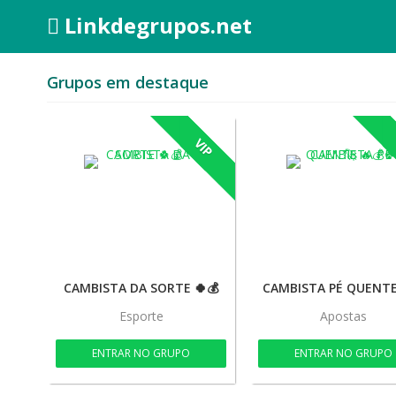
Linkdegrupos.net
Grupos em destaque
VIP
CAMBISTA DA SORTE 🍀💰
Esporte
Apostas
ENTRAR NO GRUPO
ENTRAR NO GRUPO