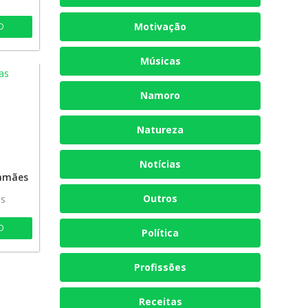
Motivação
O
Músicas
Namoro
Natureza
Notícias
amães
Outros
as
O
Política
Profissões
Receitas