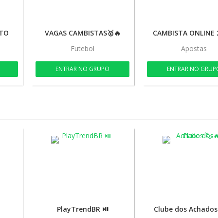
TO
VAGAS CAMBISTAS🥇🔥
CAMBISTA ONLINE 
Futebol
Apostas
ENTRAR NO GRUPO
ENTRAR NO GRUP
PlayTrendBR ⏯️
Clube dos Achados 