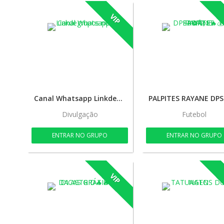
VIP
Canal Whatsapp Linkdegrupos.net
Divulgação
Futebol
ENTRAR NO GRUPO
ENTRAR NO GRUPO
VIP