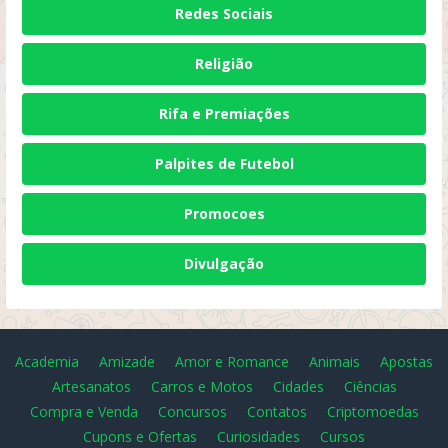
Redes Sociais
Religião
Rifa e Premiações
Palpites de Futebol
Promocoes
Divulgação
Academia
Amizade
Amor e Romance
Animais
Apostas
Artesanatos
Carros e Motos
Cidades
Ciências
Compra e Venda
Concursos
Contatos
Criptomoedas
Cupons e Ofertas
Curiosidades
Cursos