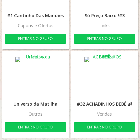
#1 Cantinho Das Mamães
Só Preço Baixo !#3
Cupons e Ofertas
Links
ENTRAR NO GRUPO
ENTRAR NO GRUPO
​Universo da Matilha
#32 ACHADINHOS BEBÊ 👶
Outros
Vendas
ENTRAR NO GRUPO
ENTRAR NO GRUPO