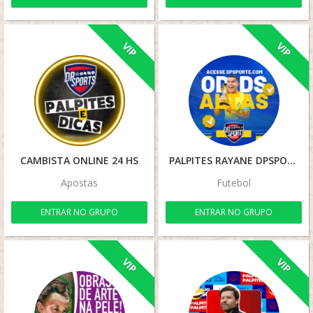
VIP
VIP
CAMBISTA ONLINE 24 HS
PALPITES RAYANE DPSPORTS🔥💰🍀🚀
Apostas
Futebol
ENTRAR NO GRUPO
ENTRAR NO GRUPO
VIP
VIP