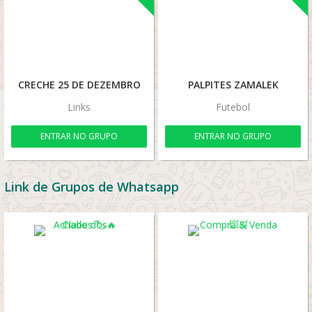
CRECHE 25 DE DEZEMBRO
PALPITES ZAMALEK
Links
Futebol
ENTRAR NO GRUPO
ENTRAR NO GRUPO
Link de Grupos de Whatsapp