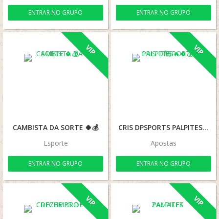
ENTRAR NO GRUPO
ENTRAR NO GRUPO
VIP
VIP
CAMBISTA DA SORTE 🍀💰
CRIS DPSPORTS PALPITES🔥🍀💰🚀
Esporte
Apostas
ENTRAR NO GRUPO
ENTRAR NO GRUPO
VIP
VIP