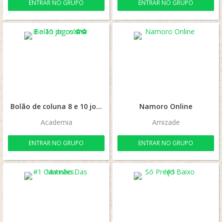
ENTRAR NO GRUPO
ENTRAR NO GRUPO
Bolão de coluna 8 e 10 jogos ⚽⚽
Namoro Online
Academia
Amizade
ENTRAR NO GRUPO
ENTRAR NO GRUPO