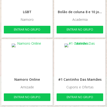
LGBT
Bolão de coluna 8 e 10 jogos ⚽⚽
Namoro
Academia
ENTRAR NO GRUPO
ENTRAR NO GRUPO
Namoro Online
#1 Cantinho Das Mamães
Amizade
Cupons e Ofertas
ENTRAR NO GRUPO
ENTRAR NO GRUPO