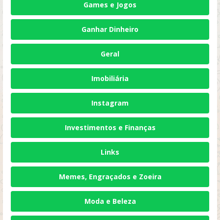
Games e Jogos
Ganhar Dinheiro
Geral
Imobiliária
Instagram
Investimentos e Finanças
Links
Memes, Engraçados e Zoeira
Moda e Beleza