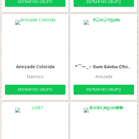
ENTRAR NO GRUPO
ENTRAR NO GRUPO
Amizade Colorida
*´¯`••._.• 𝔖𝔲𝔯𝔱𝔬 ℭ𝔬𝔩𝔢𝔱𝔦𝔳𝔬 𝔒𝔣𝔦𝔠𝔦𝔞𝔩 •._.••`¯´´•.¸¸.•*
Namoro
Amizade
ENTRAR NO GRUPO
ENTRAR NO GRUPO