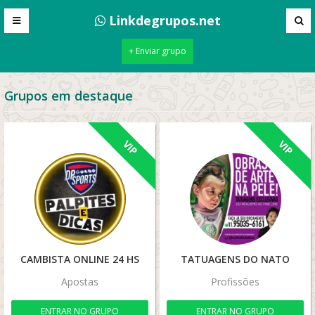
Linkdegrupos.net
+ Enviar grupo
Grupos em destaque
VIP
VIP
CAMBISTA ONLINE 24 HS
TATUAGENS DO NATO
Apostas
Profissões
ENTRAR NO GRUPO
ENTRAR NO GRUPO