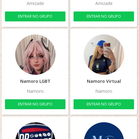
Amizade
Amizade
ENTRAR NO GRUPO
ENTRAR NO GRUPO
Namoro LGBT
Namoro Virtual
Namoro
Namoro
ENTRAR NO GRUPO
ENTRAR NO GRUPO