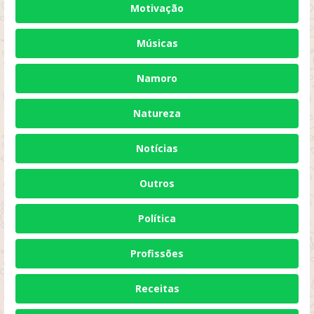
Motivação
Músicas
Namoro
Natureza
Notícias
Outros
Política
Profissões
Receitas