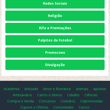
Redes Sociais
Religião
Rifa e Premiações
Palpites de Futebol
Promocoes
Divulgação
Academia
Amizade
Amor e Romance
Animais
Apostas
Artesanatos
Carros e Motos
Cidades
Ciências
Compra e Venda
Concursos
Contatos
Criptomoedas
Cupons e Ofertas
Curiosidades
Cursos