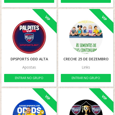
VIP
VIP
DPSPORTS ODD ALTA
CRECHE 25 DE DEZEMBRO
Apostas
Links
ENTRAR NO GRUPO
ENTRAR NO GRUPO
VIP
VIP