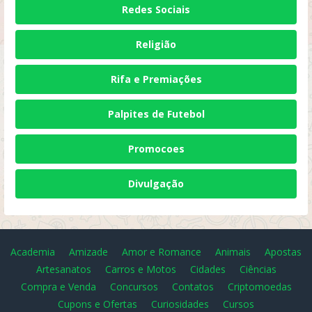
Redes Sociais
Religião
Rifa e Premiações
Palpites de Futebol
Promocoes
Divulgação
Academia
Amizade
Amor e Romance
Animais
Apostas
Artesanatos
Carros e Motos
Cidades
Ciências
Compra e Venda
Concursos
Contatos
Criptomoedas
Cupons e Ofertas
Curiosidades
Cursos