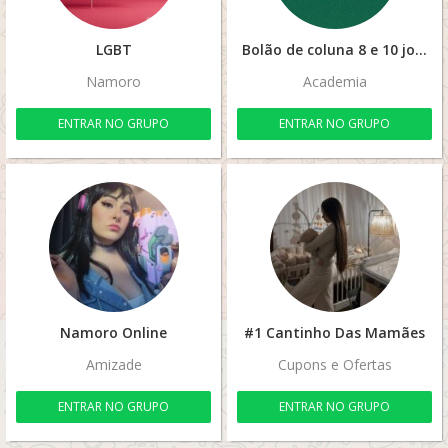
LGBT
Bolão de coluna 8 e 10 jogos
Namoro
Academia
ENTRAR NO GRUPO
ENTRAR NO GRUPO
Namoro Online
#1 Cantinho Das Mamães
Amizade
Cupons e Ofertas
ENTRAR NO GRUPO
ENTRAR NO GRUPO