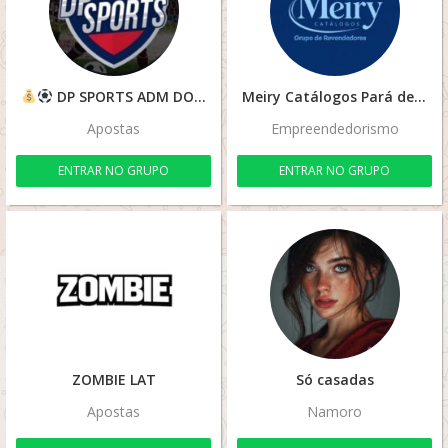
DP SPORTS ADM DONIEL
Meiry Catálogos Pará de Minas,Mg
Apostas
Empreendedorismo
ENTRAR NO GRUPO
ENTRAR NO GRUPO
ZOMBIE LAT
Só casadas
Apostas
Namoro