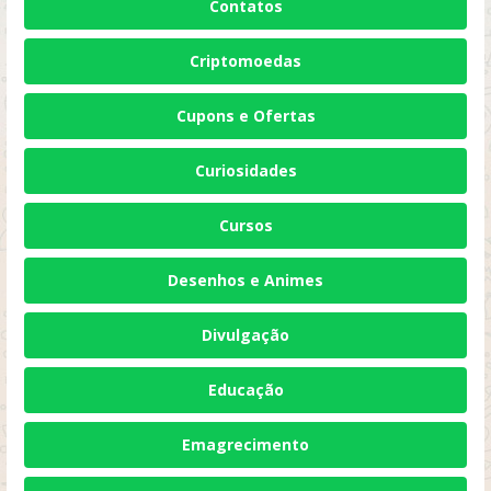
Contatos
Criptomoedas
Cupons e Ofertas
Curiosidades
Cursos
Desenhos e Animes
Divulgação
Educação
Emagrecimento