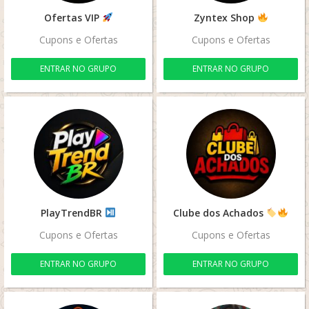
Ofertas VIP
Zyntex Shop
Cupons e Ofertas
Cupons e Ofertas
ENTRAR NO GRUPO
ENTRAR NO GRUPO
PlayTrendBR
Clube dos Achados
Cupons e Ofertas
Cupons e Ofertas
ENTRAR NO GRUPO
ENTRAR NO GRUPO