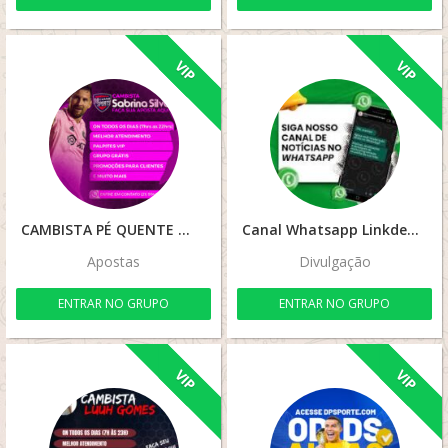
VIP
VIP
CAMBISTA PÉ QUENTE
Canal Whatsapp Linkdegrupos.net
Apostas
Divulgação
ENTRAR NO GRUPO
ENTRAR NO GRUPO
VIP
VIP