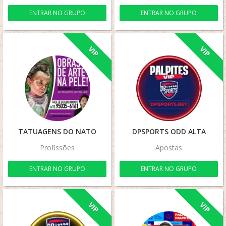
ENTRAR NO GRUPO
ENTRAR NO GRUPO
VIP
VIP
TATUAGENS DO NATO
DPSPORTS ODD ALTA
Profissões
Apostas
ENTRAR NO GRUPO
ENTRAR NO GRUPO
VIP
VIP