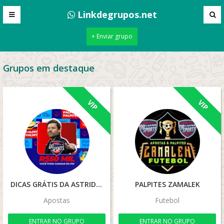
Linkdegrupos.net
+ Enviar grupo
Grupos em destaque
VIP
VIP
DICAS GRÁTIS DA ASTRID🔥🔥
PALPITES ZAMALEK
Apostas
Futebol
ENTRAR NO GRUPO
ENTRAR NO GRUPO