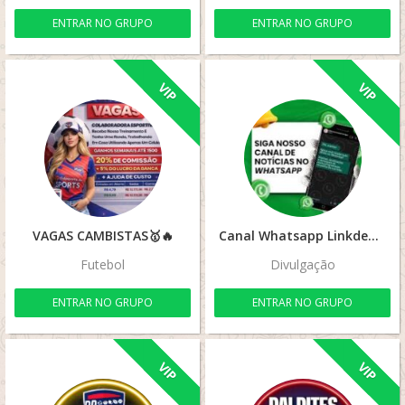
ENTRAR NO GRUPO
ENTRAR NO GRUPO
VIP
VIP
VAGAS CAMBISTAS🥇🔥
Canal Whatsapp Linkdegrupos.net
Futebol
Divulgação
ENTRAR NO GRUPO
ENTRAR NO GRUPO
VIP
VIP