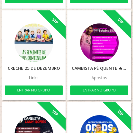
VIP
VIP
CRECHE 25 DE DEZEMBRO
CAMBISTA PÉ QUENTE 🔥💰🍀🚀
Links
Apostas
ENTRAR NO GRUPO
ENTRAR NO GRUPO
VIP
VIP