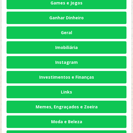
Games e Jogos
Ganhar Dinheiro
Geral
Imobiliária
Instagram
Investimentos e Finanças
Links
Memes, Engraçados e Zoeira
Moda e Beleza