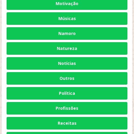
Motivação
Músicas
Namoro
Natureza
Notícias
Outros
Política
Profissões
Receitas