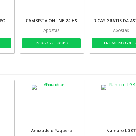
PALPITES RAYANE DPSPORTS🔥💰🍀🚀
CAMBISTA ONLINE 24 HS
Apostas
Apostas
ENTRAR NO GRUPO
ENTRAR NO GRUP
Amizade e Paquera
Namoro LGBT