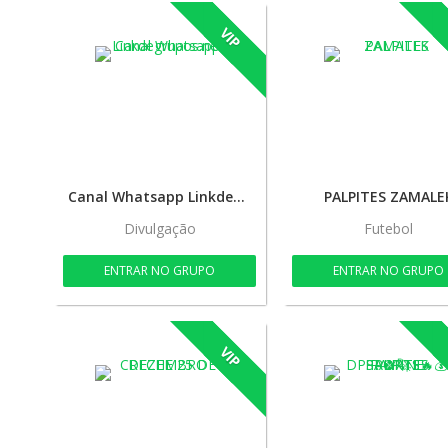
VIP
Canal Whatsapp Linkdegrupos.net
PALPITES ZAMALE
Divulgação
Futebol
ENTRAR NO GRUPO
ENTRAR NO GRUPO
VIP