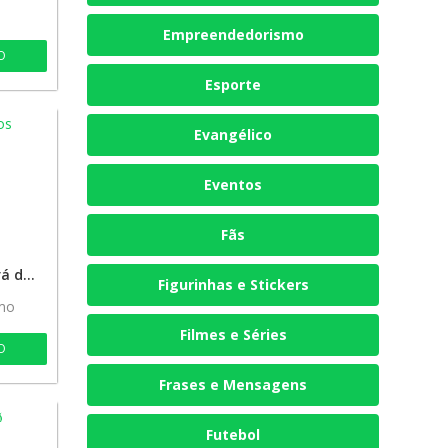
Empreendedorismo
O
Esporte
Evangélico
Eventos
Fãs
Meiry Catálogos Pará de Minas,Mg
Figurinhas e Stickers
mo
Filmes e Séries
O
Frases e Mensagens
Futebol