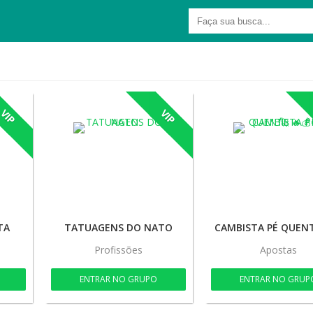
VIP
VIP
TA
TATUAGENS DO NATO
Profissões
Apostas
ENTRAR NO GRUPO
ENTRAR NO GRUP