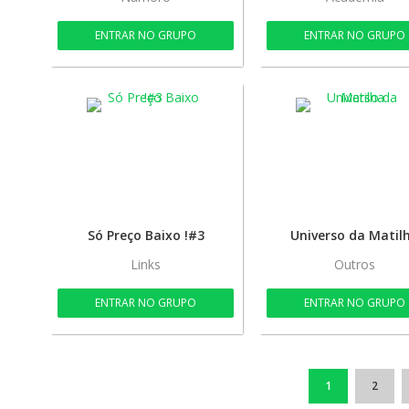
ENTRAR NO GRUPO
ENTRAR NO GRUPO
Só Preço Baixo !#3
​Universo da Matil
Links
Outros
ENTRAR NO GRUPO
ENTRAR NO GRUPO
1
2