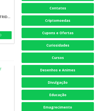
Contatos
DICAS GRÁTIS DA ASTRID🔥🔥
Criptomoedas
Cupons e Ofertas
O
Curiosidades
Cursos
Desenhos e Animes
Divulgação
Educação
Emagrecimento