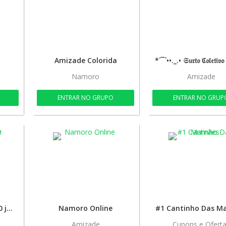
Amizade Colorida
Namoro
Amizade
ENTRAR NO GRUPO
ENTRAR NO GRUP
Bolão de coluna 8 e 10 jogos ⚽⚽
Namoro Online
#1 Cantinho Das M
Amizade
Cupons e Ofert