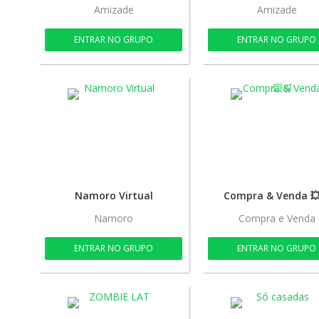
Amizade
Amizade
ENTRAR NO GRUPO
ENTRAR NO GRUPO
Namoro Virtual
Compra & Venda 💥
Namoro
Compra e Venda
ENTRAR NO GRUPO
ENTRAR NO GRUPO