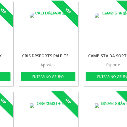
VIP
VIP
K
CRIS DPSPORTS PALPITES🔥🍀💰🚀
CAMBISTA DA SORTE
Apostas
Esporte
ENTRAR NO GRUPO
ENTRAR NO GRUP
VIP
VIP