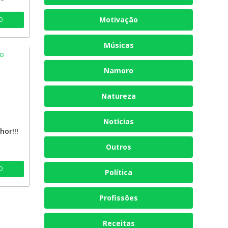
Motivação
O
Músicas
Namoro
Natureza
Notícias
hor!!!
Outros
O
Política
Profissões
Receitas