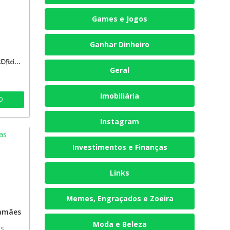
Games e Jogos
Ganhar Dinheiro
*´¯`••._.• 𝔖𝔲𝔯𝔱𝔬 ℭ𝔬𝔩𝔢𝔱𝔦𝔳𝔬 𝔒𝔣𝔦𝔠𝔦𝔞𝔩 •._.••`¯´´•.¸¸.•*
Geral
Imobiliária
O
Instagram
Investimentos e Finanças
Links
Memes, Engraçados e Zoeira
amães
Moda e Beleza
as