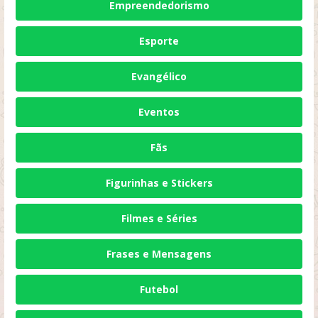
Empreendedorismo
Esporte
Evangélico
Eventos
Fãs
Figurinhas e Stickers
Filmes e Séries
Frases e Mensagens
Futebol