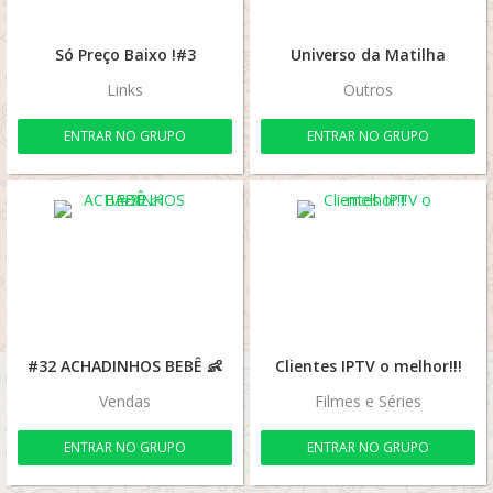
Só Preço Baixo !#3
​Universo da Matilha
Links
Outros
ENTRAR NO GRUPO
ENTRAR NO GRUPO
#32 ACHADINHOS BEBÊ 👶
Clientes IPTV o melhor!!!
Vendas
Filmes e Séries
ENTRAR NO GRUPO
ENTRAR NO GRUPO