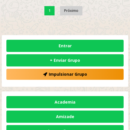
1
Próximo
Entrar
+ Enviar Grupo
Impulsionar Grupo
Academia
Amizade