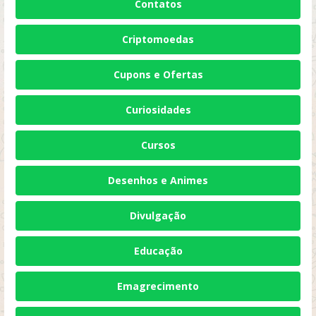
Contatos
Criptomoedas
Cupons e Ofertas
Curiosidades
Cursos
Desenhos e Animes
Divulgação
Educação
Emagrecimento