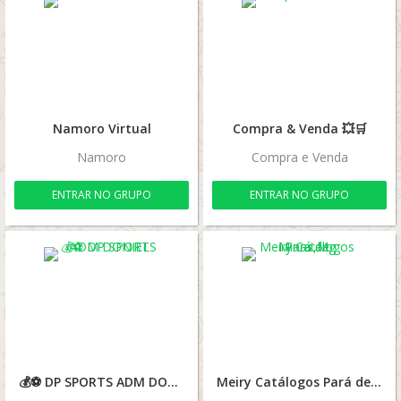
Namoro Virtual
Compra & Venda 💥🛒
Namoro
Compra e Venda
ENTRAR NO GRUPO
ENTRAR NO GRUPO
💰⚽️ DP SPORTS ADM DONIEL
Meiry Catálogos Pará de Minas,Mg