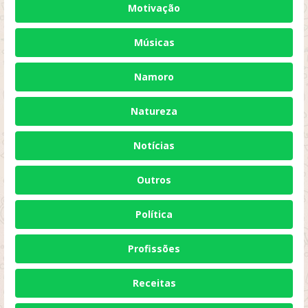
Motivação
Músicas
Namoro
Natureza
Notícias
Outros
Política
Profissões
Receitas